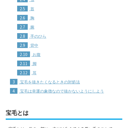
2.5
首
2.6
胸
2.7
腕
2.8
手のひら
2.9
背中
2.10
お腹
2.11
脚
2.12
耳
3
宝毛を抜きたくなるときの対処法
4
宝毛は幸運の象徴なので抜かないようにしよう
宝毛とは