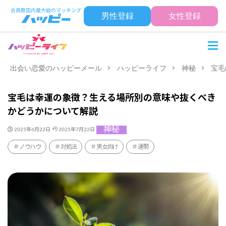
男性登録
女性登録
出会い恋愛のハッピーメール
ハッピーライフ
神秘
宝毛
宝毛は幸運の象徴？生える場所別の意味や抜くべき
かどうかについて解説
神秘
2025年6月22日
2025年7月22日
ノウハウ
対処法
男女向け
運勢