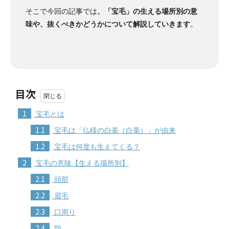
そこで今回の記事では
、「宝毛」の生える場所別の意
味や、抜くべきかどうかについて解説していきます
。
目次
1
宝毛とは
1.1
宝毛は「仏様の白毫（白毫）」が由来
1.2
宝毛は何度も生えてくる？
2
宝毛の意味【生える場所別】
2.1
頭部
2.2
眉毛
2.3
口周り
2.4
顎