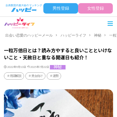
男性登録
女性登録
出会い恋愛のハッピーメール
ハッピーライフ
神秘
一粒
一粒万倍日とは？読み方やすると良いことといけな
いこと・天赦日と重なる開運日も紹介！
神秘
2022年9月13日
2025年7月22日
用語解説
男女向け
運勢