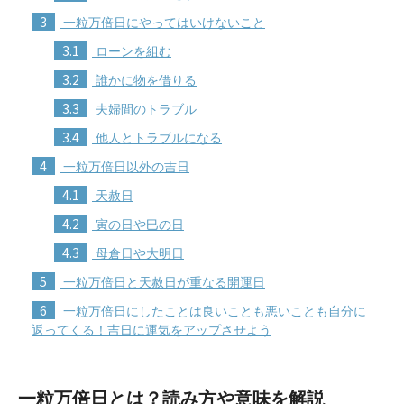
3
一粒万倍日にやってはいけないこと
3.1
ローンを組む
3.2
誰かに物を借りる
3.3
夫婦間のトラブル
3.4
他人とトラブルになる
4
一粒万倍日以外の吉日
4.1
天赦日
4.2
寅の日や巳の日
4.3
母倉日や大明日
5
一粒万倍日と天赦日が重なる開運日
6
一粒万倍日にしたことは良いことも悪いことも自分に
返ってくる！吉日に運気をアップさせよう
一粒万倍日とは？読み方や意味を解説