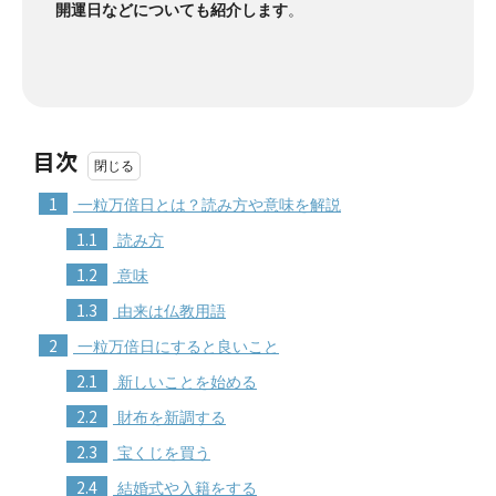
開運日などについても紹介します
。
目次
1
一粒万倍日とは？読み方や意味を解説
1.1
読み方
1.2
意味
1.3
由来は仏教用語
2
一粒万倍日にすると良いこと
2.1
新しいことを始める
2.2
財布を新調する
2.3
宝くじを買う
2.4
結婚式や入籍をする