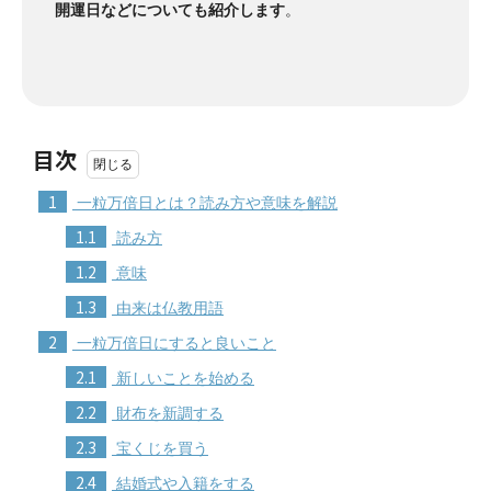
開運日などについても紹介します
。
目次
1
一粒万倍日とは？読み方や意味を解説
1.1
読み方
1.2
意味
1.3
由来は仏教用語
2
一粒万倍日にすると良いこと
2.1
新しいことを始める
2.2
財布を新調する
2.3
宝くじを買う
2.4
結婚式や入籍をする