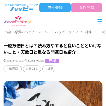
男性登録
女性登録
出会い恋愛のハッピーメール
ハッピーライフ
神秘
一粒
一粒万倍日とは？読み方やすると良いことといけな
いこと・天赦日と重なる開運日も紹介！
神秘
2022年9月13日
2025年7月22日
用語解説
男女向け
運勢