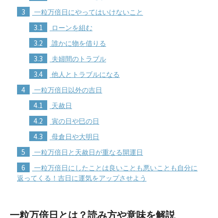
3
一粒万倍日にやってはいけないこと
3.1
ローンを組む
3.2
誰かに物を借りる
3.3
夫婦間のトラブル
3.4
他人とトラブルになる
4
一粒万倍日以外の吉日
4.1
天赦日
4.2
寅の日や巳の日
4.3
母倉日や大明日
5
一粒万倍日と天赦日が重なる開運日
6
一粒万倍日にしたことは良いことも悪いことも自分に
返ってくる！吉日に運気をアップさせよう
一粒万倍日とは？読み方や意味を解説