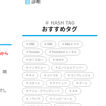
診断
おすすめタグ
LINE
SNS
Webドラマ
Youtube
Youtubeチャンネル
論から
ほくろ占い
ほのか
インタビュー
エンジェルナンバー
、関
キス
コイラボ
コンプレックス
スポット
テクニック
デート
でし
ナジャ・グランディーバ
ネタ
ノウハウ
ハッピーメール