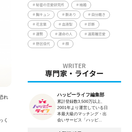
秘密の恋愛研究所
結婚
胸キュン
脈あり
自分磨き
花言葉
血液型
診断
運勢
運命の人
遠距離恋愛
野呂佳代
顔
専門家・ライター
ハッピーライフ編集部
恐れ
累計登録数3,500万以上、
2001年より運営している日
本最大級のマッチング・出
っく
会いサービス「ハッピ...