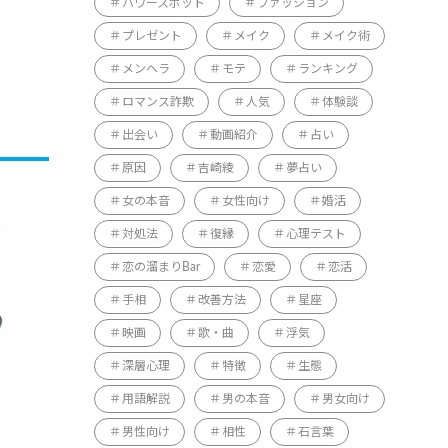
パワースポット
ファッション
プレゼント
メイク
メイク術
メンヘラ
モテ
ランキング
ロマンス詐欺
人気
体験談
出会い
動画紹介
占い
原因
吉崎綾
夢占い
女の本音
女性向け
婚活
対処法
復縁
心理テスト
恋の溜まりBar
恋愛
恋活
手相
改善方法
星座
映画
歌・曲
浮気
深層心理
特徴
生態
用語解説
男の本音
男女向け
男性向け
相性
石言葉