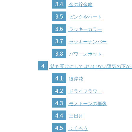
3.4
金の貯金箱
3.5
ピンクやハート
3.6
ラッキーカラー
3.7
ラッキーナンバー
3.8
パワースポット
4
待ち受けにしてはいけない運気の下が
4.1
彼岸花
4.2
ドライフラワー
4.3
モノトーンの画像
4.4
三日月
4.5
ふくろう