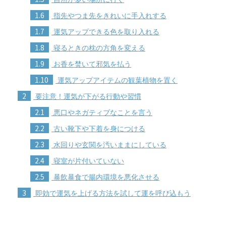
1.6
指先やつま先をきれいに手入れする
1.7
運気アップできる色を取り入れる
1.8
寝るときの枕の方角を変える
1.9
お香を焚いて邪気を払う
1.10
運気アップアイテムの観葉植物を置く
2
要注意！運気が下がる行動や習慣
2.1
悪口やネガティブなことを言う
2.2
古い靴下や下着を身につける
2.3
水回りや玄関を汚いままにしている
2.4
寝室が片付いていない
2.5
暴飲暴食で腸内環境を悪化させる
3
即効で運気を上げる方法を試して運を呼び込もう