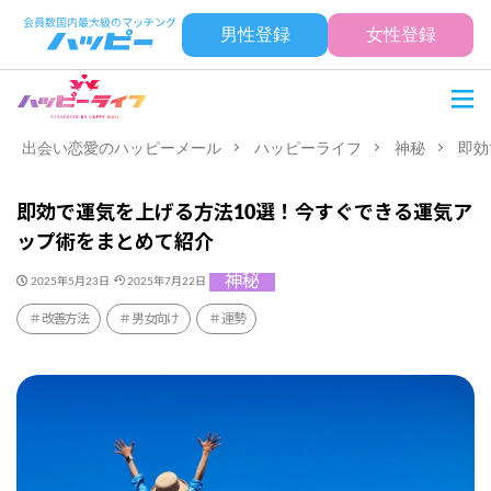
男性登録
女性登録
出会い恋愛のハッピーメール
ハッピーライフ
神秘
即効
即効で運気を上げる方法10選！今すぐできる運気ア
ップ術をまとめて紹介
神秘
2025年5月23日
2025年7月22日
改善方法
男女向け
運勢