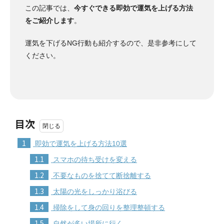
この記事では、
今すぐできる即効で運気を上げる方法
をご紹介します
。
運気を下げるNG行動も紹介するので、是非参考にして
ください。
目次
1
即効で運気を上げる方法10選
1.1
スマホの待ち受けを変える
1.2
不要なものを捨てて断捨離する
1.3
太陽の光をしっかり浴びる
1.4
掃除をして身の回りを整理整頓する
1.5
自然が多い場所に行く