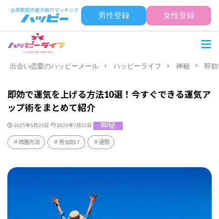
男性登録
女性登録
出会い恋愛のハッピーメール
ハッピーライフ
神秘
即効
即効で運気を上げる方法10選！今すぐできる運気ア
ップ術をまとめて紹介
神秘
2025年5月23日
2025年7月22日
改善方法
男女向け
運勢