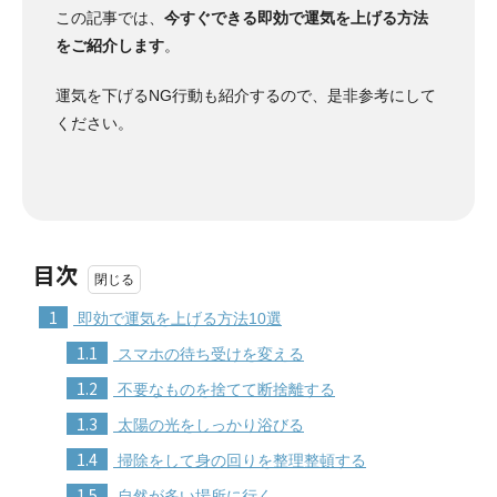
この記事では、
今すぐできる即効で運気を上げる方法
をご紹介します
。
運気を下げるNG行動も紹介するので、是非参考にして
ください。
目次
1
即効で運気を上げる方法10選
1.1
スマホの待ち受けを変える
1.2
不要なものを捨てて断捨離する
1.3
太陽の光をしっかり浴びる
1.4
掃除をして身の回りを整理整頓する
1.5
自然が多い場所に行く