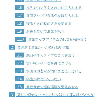
1.6
指先やつま先をきれいに手入れする
1.7
運気アップできる色を取り入れる
1.8
寝るときの枕の方角を変える
1.9
お香を焚いて邪気を払う
1.10
運気アップアイテムの観葉植物を置く
2
要注意！運気が下がる行動や習慣
2.1
悪口やネガティブなことを言う
2.2
古い靴下や下着を身につける
2.3
水回りや玄関を汚いままにしている
2.4
寝室が片付いていない
2.5
暴飲暴食で腸内環境を悪化させる
3
即効で運気を上げる方法を試して運を呼び込もう