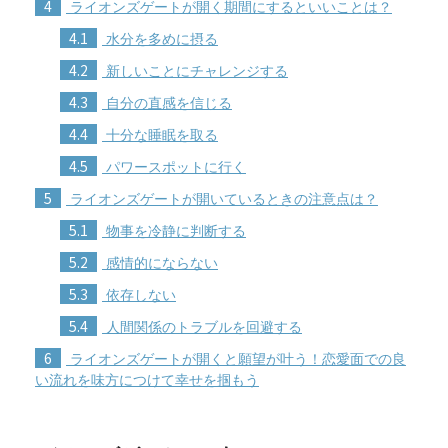
4
ライオンズゲートが開く期間にするといいことは？
4.1
水分を多めに摂る
4.2
新しいことにチャレンジする
4.3
自分の直感を信じる
4.4
十分な睡眠を取る
4.5
パワースポットに行く
5
ライオンズゲートが開いているときの注意点は？
5.1
物事を冷静に判断する
5.2
感情的にならない
5.3
依存しない
5.4
人間関係のトラブルを回避する
6
ライオンズゲートが開くと願望が叶う！恋愛面での良
い流れを味方につけて幸せを掴もう