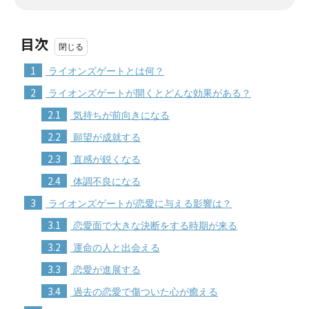
目次
1
ライオンズゲートとは何？
2
ライオンズゲートが開くとどんな効果がある？
2.1
気持ちが前向きになる
2.2
願望が成就する
2.3
直感が鋭くなる
2.4
体調不良になる
3
ライオンズゲートが恋愛に与える影響は？
3.1
恋愛面で大きな決断をする時期が来る
3.2
運命の人と出会える
3.3
恋愛が進展する
3.4
過去の恋愛で傷ついた心が癒える