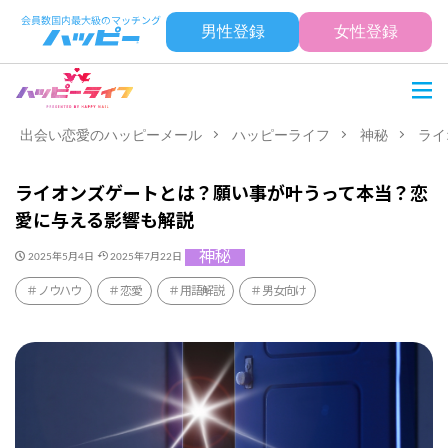
男性登録
女性登録
出会い恋愛のハッピーメール
ハッピーライフ
神秘
ライ
ライオンズゲートとは？願い事が叶うって本当？恋
愛に与える影響も解説
神秘
2025年5月4日
2025年7月22日
ノウハウ
恋愛
用語解説
男女向け