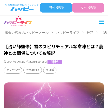
男性登録
女性登録
出会い恋愛のハッピーメール
ハッピーライフ
神秘
【占
【占い師監修】雷のスピリチュアルな意味とは？龍
神との関係についても解説
神秘
2024年11月11日
2026年3月16日
ノウハウ
男女向け
運勢