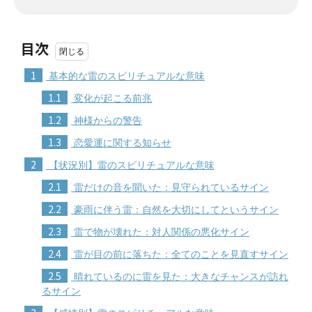
目次
1
基本的な雷のスピリチュアルな意味
1.1
変化が起こる前兆
1.2
神様からの警告
1.3
恋愛運に関する知らせ
2
【状況別】雷のスピリチュアルな意味
2.1
雷だけの音を聞いた：見守られているサイン
2.2
豪雨に伴う雷：自然を大切にしてというサイン
2.3
雷で物が壊れた：対人関係の悪化サイン
2.4
雷が目の前に落ちた：全てのことを見直すサイン
2.5
晴れているのに雷を見た：大きなチャンスが訪れ
るサイン