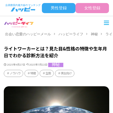
男性登録
女性登録
出会い恋愛のハッピーメール
ハッピーライフ
神秘
ライ
ライトワーカーとは？見た目&性格の特徴や生年月
日でわかる診断方法を紹介
神秘
2025年4月27日
2025年7月22日
ノウハウ
特徴
生態
男女向け