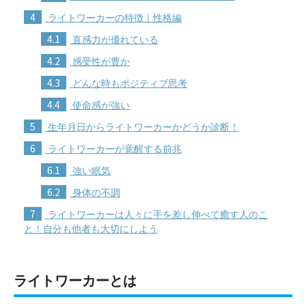
4
ライトワーカーの特徴｜性格編
4.1
直感力が優れている
4.2
感受性が豊か
4.3
どんな時もポジティブ思考
4.4
使命感が強い
5
生年月日からライトワーカーかどうか診断！
6
ライトワーカーが覚醒する前兆
6.1
強い眠気
6.2
身体の不調
7
ライトワーカーは人々に手を差し伸べて癒す人のこ
と！自分も他者も大切にしよう
ライトワーカーとは