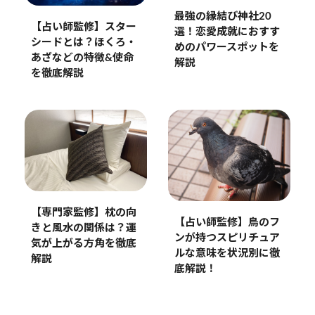
最強の縁結び神社20
【占い師監修】スター
選！恋愛成就におすす
シードとは？ほくろ・
めのパワースポットを
あざなどの特徴&使命
解説
を徹底解説
【専門家監修】枕の向
【占い師監修】鳥のフ
きと風水の関係は？運
ンが持つスピリチュア
気が上がる方角を徹底
ルな意味を状況別に徹
解説
底解説！