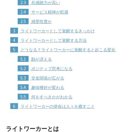
2.3
共感能力が高い
2.4
サービス精神が旺盛
2.5
感受性豊か
3
ライトワーカーとして覚醒するきっかけ
4
ライトワーカーとして覚醒する方法
5
どうなる？ライトワーカーに覚醒すると起こる変化
5.1
勘が冴える
5.2
ポジティブ思考になる
5.3
交友関係が広がる
5.4
趣味嗜好が変わる
5.5
何をすべきかがわかる
6
ライトワーカーの使命は人々を癒すこと
ライトワーカーとは