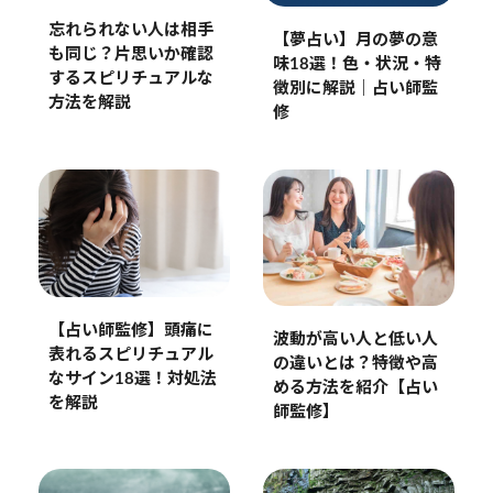
忘れられない人は相手
【夢占い】月の夢の意
も同じ？片思いか確認
味18選！色・状況・特
するスピリチュアルな
徴別に解説｜占い師監
方法を解説
修
【占い師監修】頭痛に
波動が高い人と低い人
表れるスピリチュアル
の違いとは？特徴や高
なサイン18選！対処法
める方法を紹介【占い
を解説
師監修】