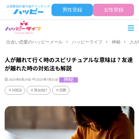
男性登録
女性登録
出会い恋愛のハッピーメール
ハッピーライフ
神秘
人が
人が離れて行く時のスピリチュアルな意味は？友達
が離れた時の対処法も解説
神秘
2025年8月24日
2025年7月31日
対処法
男女向け
診断