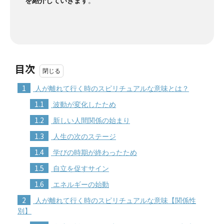
を紹介していきます
。
目次
1
人が離れて行く時のスピリチュアルな意味とは？
1.1
波動が変化したため
1.2
新しい人間関係の始まり
1.3
人生の次のステージ
1.4
学びの時期が終わったため
1.5
自立を促すサイン
1.6
エネルギーの始動
2
人が離れて行く時のスピリチュアルな意味【関係性
別】