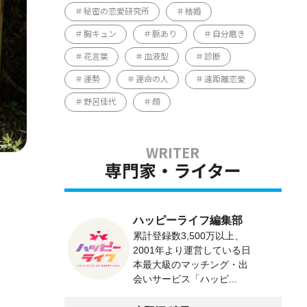
秘密の恋愛研究所
結婚
胸キュン
脈あり
自分磨き
花言葉
血液型
診断
運勢
運命の人
遠距離恋愛
野呂佳代
顔
専門家・ライター
ハッピーライフ編集部
累計登録数3,500万以上、
2001年より運営している日
本最大級のマッチング・出
会いサービス「ハッピ...