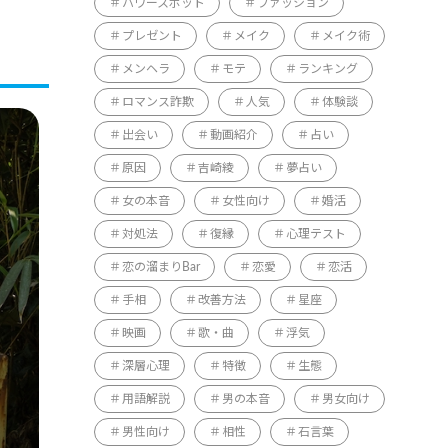
パワースポット
ファッション
プレゼント
メイク
メイク術
メンヘラ
モテ
ランキング
ロマンス詐欺
人気
体験談
出会い
動画紹介
占い
原因
吉崎綾
夢占い
女の本音
女性向け
婚活
対処法
復縁
心理テスト
恋の溜まりBar
恋愛
恋活
手相
改善方法
星座
映画
歌・曲
浮気
深層心理
特徴
生態
用語解説
男の本音
男女向け
男性向け
相性
石言葉