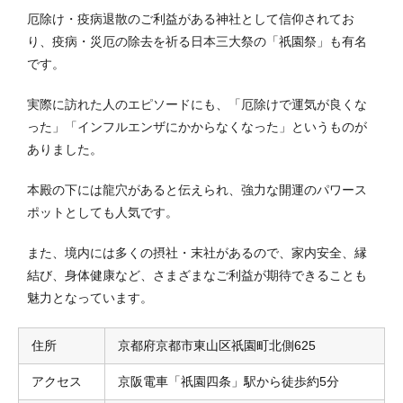
厄除け・疫病退散のご利益がある神社として信仰されてお
り、疫病・災厄の除去を祈る日本三大祭の「祇園祭」も有名
です。
実際に訪れた人のエピソードにも、「厄除けで運気が良くな
った」「インフルエンザにかからなくなった」というものが
ありました。
本殿の下には龍穴があると伝えられ、強力な開運のパワース
ポットとしても人気です。
また、境内には多くの摂社・末社があるので、家内安全、縁
結び、身体健康など、さまざまなご利益が期待できることも
魅力となっています。
住所
京都府京都市東山区祇園町北側625
アクセス
京阪電車「祇園四条」駅から徒歩約5分