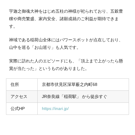
宇迦之御魂大神をはじめ五柱の神様が祀られており、五穀豊
穣や商売繁盛、家内安全、諸願成就のご利益が期待できま
す。
神域である稲荷山全体にはパワースポットが点在しており、
山中を巡る「お山巡り」も人気です。
実際に訪れた人のエピソードにも、「頂上まで上がったら懸
賞が当たった」というものがありました。
住所
京都市伏見区深草薮之内町68
アクセス
JR奈良線「稲荷駅」 から徒歩すぐ
公式HP
https://inari.jp/