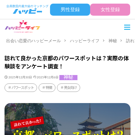
男性登録
女性登録
出会い恋愛のハッピーメール
ハッピーライフ
神秘
訪れ
訪れて良かった京都のパワースポットは？実際の体
験談をアンケート調査！
神秘
2025年12月30日
2025年12月6日
パワースポット
特徴
男女向け