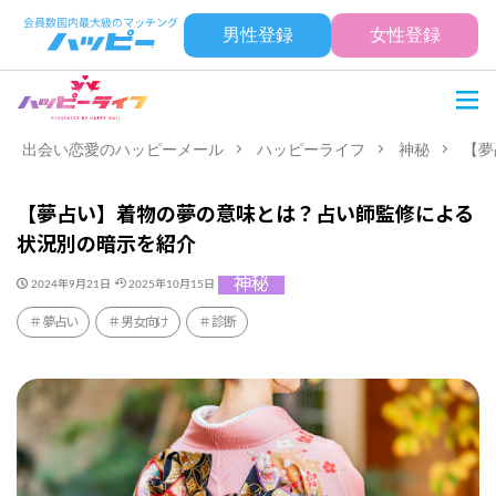
男性登録
女性登録
出会い恋愛のハッピーメール
ハッピーライフ
神秘
【夢
【夢占い】着物の夢の意味とは？占い師監修による
状況別の暗示を紹介
神秘
2024年9月21日
2025年10月15日
夢占い
男女向け
診断