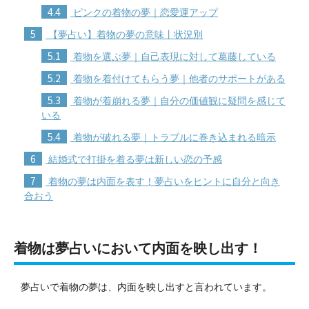
4.4
ピンクの着物の夢｜恋愛運アップ
5
【夢占い】着物の夢の意味丨状況別
5.1
着物を選ぶ夢｜自己表現に対して葛藤している
5.2
着物を着付けてもらう夢｜他者のサポートがある
5.3
着物が着崩れる夢｜自分の価値観に疑問を感じて
いる
5.4
着物が破れる夢｜トラブルに巻き込まれる暗示
6
結婚式で打掛を着る夢は新しい恋の予感
7
着物の夢は内面を表す！夢占いをヒントに自分と向き
合おう
着物は夢占いにおいて内面を映し出す！
夢占いで着物の夢は、内面を映し出すと言われています。