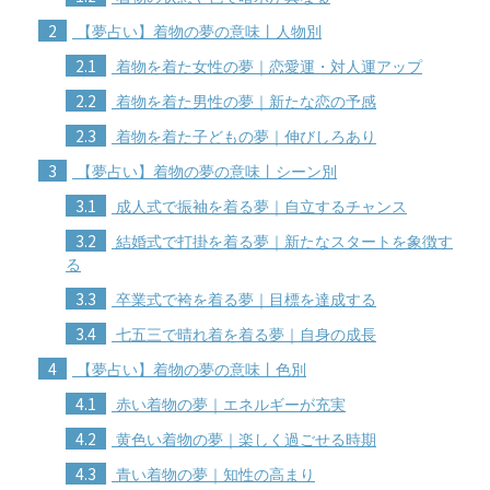
2
【夢占い】着物の夢の意味丨人物別
2.1
着物を着た女性の夢｜恋愛運・対人運アップ
2.2
着物を着た男性の夢｜新たな恋の予感
2.3
着物を着た子どもの夢｜伸びしろあり
3
【夢占い】着物の夢の意味丨シーン別
3.1
成人式で振袖を着る夢｜自立するチャンス
3.2
結婚式で打掛を着る夢｜新たなスタートを象徴す
る
3.3
卒業式で袴を着る夢｜目標を達成する
3.4
七五三で晴れ着を着る夢｜自身の成長
4
【夢占い】着物の夢の意味丨色別
4.1
赤い着物の夢｜エネルギーが充実
4.2
黄色い着物の夢｜楽しく過ごせる時期
4.3
青い着物の夢｜知性の高まり