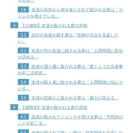
される」
2.6
友達が高所から突き落とされて殺される夢は「ス
トレスを抱えている」
3
【人物別】友達が殺される夢の意味
3.1
自分が友達を殺す夢は「性格や欠点を見直した
い」
3.2
友達が別の友達に殺される夢は「人間関係に変化
が訪れる」
3.3
友達が通り魔に殺される夢は「驚くような出来事
が起こる前兆」
3.4
友達が殺人鬼に殺される夢は「人間関係に悩んで
いる」
3.5
友達が芸能人に殺される夢は「魅力が高まる」
4
【感情別】友達が殺される夢の意味
4.1
友達が殺されてショックを受ける夢は「予想外の
ことが起こる」
4.2
友達が殺されて嬉しい夢は「交友関係を見直した