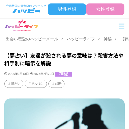
男性登録
女性登録
出会い恋愛のハッピーメール
ハッピーライフ
神秘
【夢
【夢占い】友達が殺される夢の意味は？殺害方法や
相手別に暗示を解説
神秘
2025年3月13日
2025年7月22日
夢占い
男女向け
診断