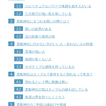
1.1
スピリチュアルパワーで体調を崩す人がいる
1.2
三大龍穴が強い気を発している
2
貴船神社にまつわる呪いの噂とは？
2.1
呪いの絵馬がある
2.2
丑の刻参り発祥の地
3
貴船神社に行かない方がいい人・合わない人の特徴
3.1
霊感が強い人
3.2
体調が良くない人
3.3
ネガティブな感情を持っている人
4
貴船神社はカップルで参拝すると別れるって本当？
4.1
別れるという噂に根拠は無い
4.2
貴船神社の気はカップルの縁を試している
4.3
鳥居は男女別々にくぐろう
5
貴船神社のご利益は縁結びや復縁