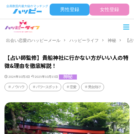
男性登録
女性登録
出会い恋愛のハッピーメール
ハッピーライフ
神秘
【占
【占い師監修】貴船神社に行かない方がいい人の特
徴&理由を徹底解説！
神秘
2024年10月3日
2025年10月15日
ノウハウ
パワースポット
恋愛
男女向け