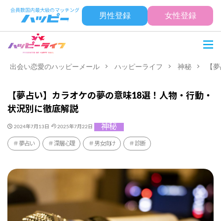
男性登録
女性登録
出会い恋愛のハッピーメール
ハッピーライフ
神秘
【夢
【夢占い】カラオケの夢の意味18選！人物・行動・
状況別に徹底解説
神秘
2024年7月13日
2025年7月22日
夢占い
深層心理
男女向け
診断