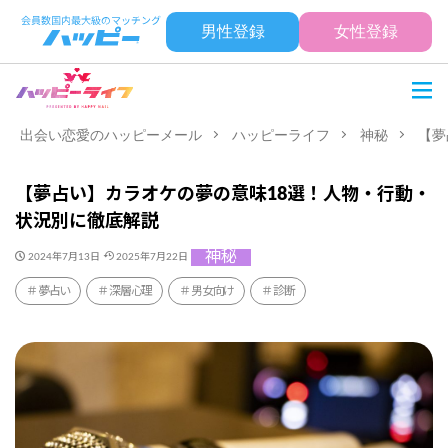
男性登録
女性登録
出会い恋愛のハッピーメール
ハッピーライフ
神秘
【夢
【夢占い】カラオケの夢の意味18選！人物・行動・
状況別に徹底解説
神秘
2024年7月13日
2025年7月22日
夢占い
深層心理
男女向け
診断