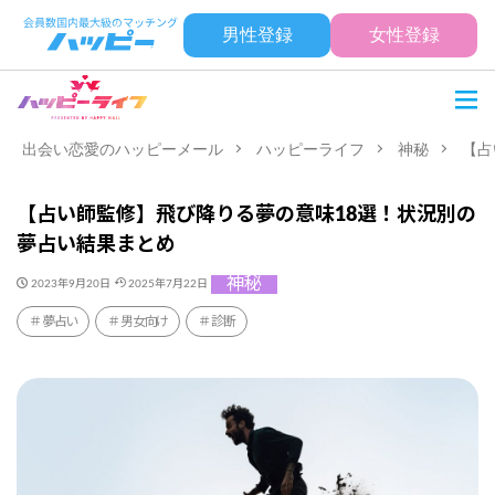
男性登録
女性登録
出会い恋愛のハッピーメール
ハッピーライフ
神秘
【占
【占い師監修】飛び降りる夢の意味18選！状況別の
夢占い結果まとめ
神秘
2023年9月20日
2025年7月22日
夢占い
男女向け
診断