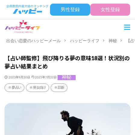
男性登録
女性登録
出会い恋愛のハッピーメール
ハッピーライフ
神秘
【占
【占い師監修】飛び降りる夢の意味18選！状況別の
夢占い結果まとめ
神秘
2023年9月20日
2025年7月22日
夢占い
男女向け
診断