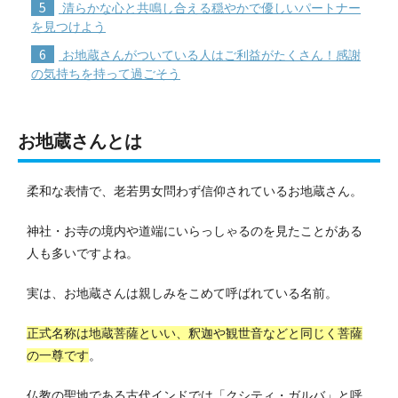
5
清らかな心と共鳴し合える穏やかで優しいパートナー
を見つけよう
6
お地蔵さんがついている人はご利益がたくさん！感謝
の気持ちを持って過ごそう
お地蔵さんとは
柔和な表情で、老若男女問わず信仰されているお地蔵さん。
神社・お寺の境内や道端にいらっしゃるのを見たことがある
人も多いですよね。
実は、お地蔵さんは親しみをこめて呼ばれている名前。
正式名称は地蔵菩薩といい、釈迦や観世音などと同じく菩薩
の一尊です
。
仏教の聖地である古代インドでは「クシティ・ガルバ」と呼