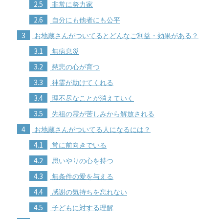
2.5
非常に努力家
2.6
自分にも他者にも公平
3
お地蔵さんがついてるとどんなご利益・効果がある？
3.1
無病息災
3.2
慈悲の心が育つ
3.3
神霊が助けてくれる
3.4
理不尽なことが消えていく
3.5
先祖の霊が苦しみから解放される
4
お地蔵さんがついてる人になるには？
4.1
常に前向きでいる
4.2
思いやりの心を持つ
4.3
無条件の愛を与える
4.4
感謝の気持ちを忘れない
4.5
子どもに対する理解