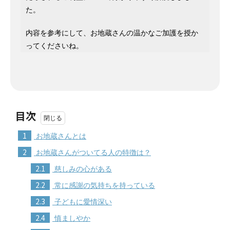
た。
内容を参考にして、お地蔵さんの温かなご加護を授か
ってくださいね。
目次
1
お地蔵さんとは
2
お地蔵さんがついてる人の特徴は？
2.1
慈しみの心がある
2.2
常に感謝の気持ちを持っている
2.3
子どもに愛情深い
2.4
慎ましやか