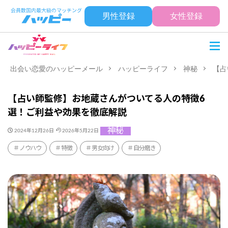
男性登録
女性登録
出会い恋愛のハッピーメール
ハッピーライフ
神秘
【占
【占い師監修】お地蔵さんがついてる人の特徴6
選！ご利益や効果を徹底解説
神秘
2024年12月26日
2026年5月22日
ノウハウ
特徴
男女向け
自分磨き