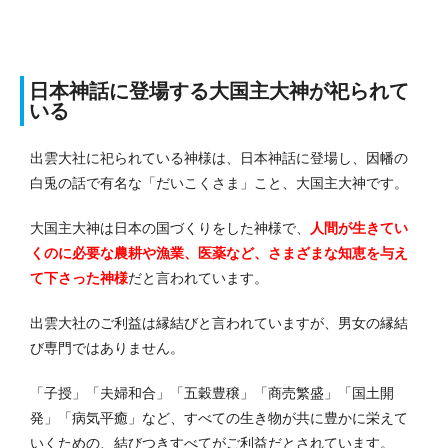
日本神話に登場する大国主大神が祀られて
いる
出雲大社に祀られている神様は、日本神話に登場し、因幡の
白兎の話で有名な「だいこくさま」こと、大国主大神です。
大国主大神は日本の国づくりをした神様で、
人間が生きてい
くのに必要な農耕や漁業、医薬など、さまざまな知恵を与え
て下さった神様
だと言われています。
出雲大社のご利益は縁結びと言われていますが、男女の縁結
び専門ではありません。
「子授」「夫婦和合」「五穀豊穣」「商売繁盛」「国土開
発」「病気平癒」など、すべての生き物が共に豊かに栄えて
いくための、結びつきすべてがご利益だとされています。