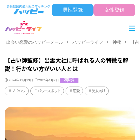
男性登録
女性登録
出会い恋愛のハッピーメール
ハッピーライフ
神秘
【占
【占い師監修】出雲大社に呼ばれる人の特徴を解
説！行かない方がいい人とは
神秘
2024年11月13日
2026年1月7日
ノウハウ
パワースポット
恋愛
男女向け