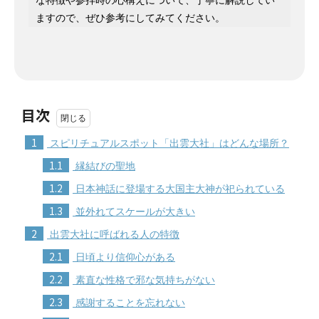
ますので、ぜひ参考にしてみてください。
目次
1
スピリチュアルスポット「出雲大社」はどんな場所？
1.1
縁結びの聖地
1.2
日本神話に登場する大国主大神が祀られている
1.3
並外れてスケールが大きい
2
出雲大社に呼ばれる人の特徴
2.1
日頃より信仰心がある
2.2
素直な性格で邪な気持ちがない
2.3
感謝することを忘れない