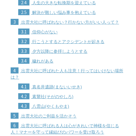
2.4
人生の大きな転換期を迎えている
2.5
解決が難しい悩み事を抱えている
3
出雲大社に呼ばれない？行かない方がいい人って？
3.1
信仰心がない
3.2
行こうとするとアクシデントが起きる
3.3
夕方以降に参拝しようとする
3.4
穢れがある
4
出雲大社に呼ばれた人も注意！行ってはいけない場所
は？
4.1
真名井遺跡(まないいせき)
4.2
素鵞社(そがのやしろ)
4.3
八雲山(やくもやま)
5
出雲大社のご利益を活かそう
6
出雲大社に呼ばれる人は心がきれいで神様を信じる
人！マナーを守って縁結びのパワーを受け取ろう