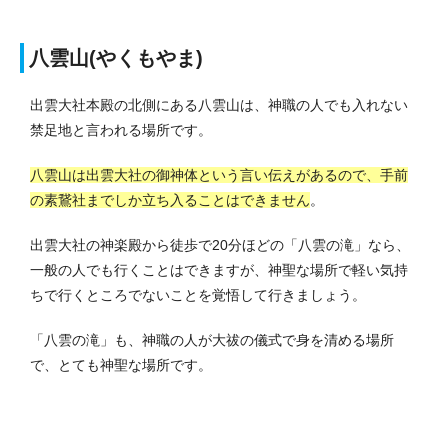
八雲山(やくもやま)
出雲大社本殿の北側にある八雲山は、神職の人でも入れない
禁足地と言われる場所です。
八雲山は出雲大社の御神体という言い伝えがあるので、手前
の素鵞社までしか立ち入ることはできません
。
出雲大社の神楽殿から徒歩で20分ほどの「八雲の滝」なら、
一般の人でも行くことはできますが、神聖な場所で軽い気持
ちで行くところでないことを覚悟して行きましょう。
「八雲の滝」も、神職の人が大祓の儀式で身を清める場所
で、とても神聖な場所です。