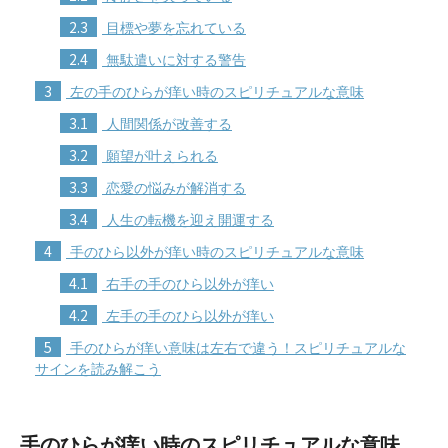
2.3
目標や夢を忘れている
2.4
無駄遣いに対する警告
3
左の手のひらが痒い時のスピリチュアルな意味
3.1
人間関係が改善する
3.2
願望が叶えられる
3.3
恋愛の悩みが解消する
3.4
人生の転機を迎え開運する
4
手のひら以外が痒い時のスピリチュアルな意味
4.1
右手の手のひら以外が痒い
4.2
左手の手のひら以外が痒い
5
手のひらが痒い意味は左右で違う！スピリチュアルな
サインを読み解こう
手のひらが痒い時のスピリチュアルな意味