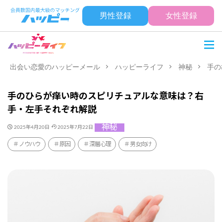
男性登録
女性登録
出会い恋愛のハッピーメール
ハッピーライフ
神秘
手の
手のひらが痒い時のスピリチュアルな意味は？右
手・左手それぞれ解説
神秘
2025年4月20日
2025年7月22日
ノウハウ
原因
深層心理
男女向け