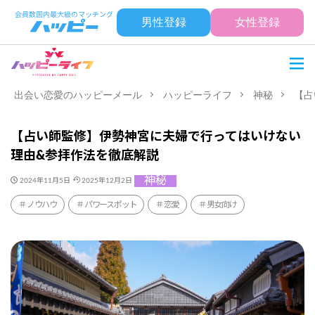
男性登録
女性登録
出会い恋愛のハッピーメール
ハッピーライフ
神秘
【占
【占い師監修】伊勢神宮に夫婦で行ってはいけない
理由&参拝作法を徹底解説
神秘
2024年11月5日
2025年12月2日
ノウハウ
パワースポット
恋愛
男女向け