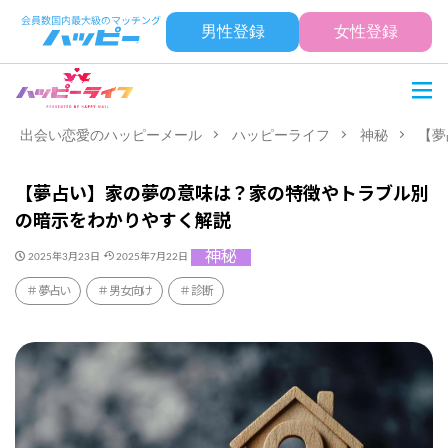
男性登録
女性登録
出会い恋愛のハッピーメール
ハッピーライフ
神秘
【夢
【夢占い】家の夢の意味は？家の特徴やトラブル別
の暗示をわかりやすく解説
神秘
2025年3月23日
2025年7月22日
夢占い
男女向け
診断