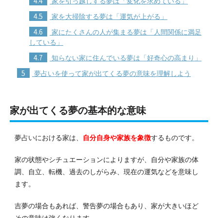
4.4
家を引っ越しする夢は「変化を求めている」
4.5
家を大掃除する夢は「運気が上がる」
4.6
家にたくさんの人が集まる夢は「人間関係に満足
している」
4.7
知らない家に住んでいる夢は「好奇心の高まり」
5
夢占いを使って家が出てくる夢の意味を理解しよう
家が出てくる夢の基本的な意味
夢占いにおける家は、
自分自身や家族を象徴
するものです。
家の状態やシチュエーションによりますが、自分や家族の体
調、自立、転機、過去のしがらみ、現在の運気などを意味し
ます。
吉夢の場合もあれば、警告夢の場合もあり、家が大きいほど
その意味は強くなります。