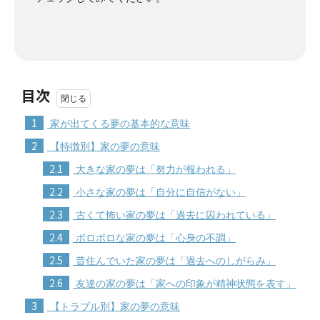
目次
1
家が出てくる夢の基本的な意味
2
【特徴別】家の夢の意味
2.1
大きな家の夢は「努力が報われる」
2.2
小さな家の夢は「自分に自信がない」
2.3
古くて怖い家の夢は「過去に囚われている」
2.4
ボロボロな家の夢は「心身の不調」
2.5
昔住んでいた家の夢は「過去へのしがらみ」
2.6
友達の家の夢は「家への印象が精神状態を表す」
3
【トラブル別】家の夢の意味