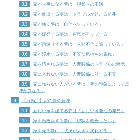
3.1
家が火事になる夢は「現状への不満」
3.2
家が倒壊する夢は「トラブルが起こる前兆」
3.3
家が傾く夢は「自信を失っている」
3.4
家が爆発する夢は「運気がアップする」
3.5
家が雨漏りする夢は「人間不信に陥っている」
3.6
家が浸水する夢は「不安な気持ちの表れ」
3.7
家を汚される夢は「人間関係のトラブルの暗示」
3.8
家に入れない夢は「人間関係に対する不安」
3.9
家に知らない人がいる夢は「夢の印象によって意
味が異なる」
4
【行動別】家の夢の意味
4.1
新しい家を建てる夢は「新しい可能性の発見」
4.2
家を増改築する夢は「現状を改善したい」
4.3
家を売る夢は「状況が大きく変化する」