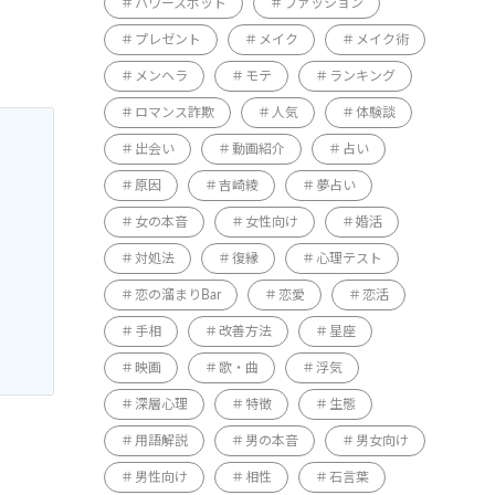
パワースポット
ファッション
プレゼント
メイク
メイク術
メンヘラ
モテ
ランキング
ロマンス詐欺
人気
体験談
出会い
動画紹介
占い
原因
吉崎綾
夢占い
女の本音
女性向け
婚活
対処法
復縁
心理テスト
恋の溜まりBar
恋愛
恋活
手相
改善方法
星座
映画
歌・曲
浮気
深層心理
特徴
生態
用語解説
男の本音
男女向け
男性向け
相性
石言葉