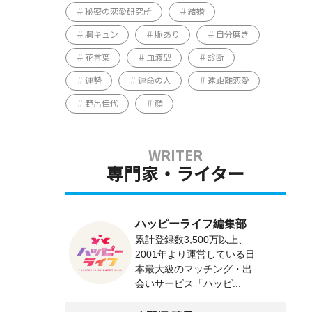
秘密の恋愛研究所
結婚
胸キュン
脈あり
自分磨き
花言葉
血液型
診断
運勢
運命の人
遠距離恋愛
野呂佳代
顔
専門家・ライター
ハッピーライフ編集部
累計登録数3,500万以上、
2001年より運営している日
本最大級のマッチング・出
会いサービス「ハッピ...