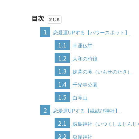
目次
1
恋愛運UPする【パワースポット】
1.1
幸運仏堂
1.2
大和の時鐘
1.3
妹背の滝（いもせのたき）
1.4
千光寺公園
1.5
白滝山
2
恋愛運UPする【縁結び神社】
2.1
厳島神社（いつくしまじんじ
2.2
塩屋神社