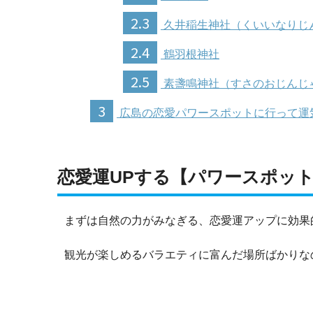
2.3
久井稲生神社（くいいなりじ
2.4
鶴羽根神社
2.5
素盞鳴神社（すさのおじんじ
3
広島の恋愛パワースポットに行って運
恋愛運UPする【パワースポッ
まずは自然の力がみなぎる、恋愛運アップに効果
観光が楽しめるバラエティに富んだ場所ばかりな