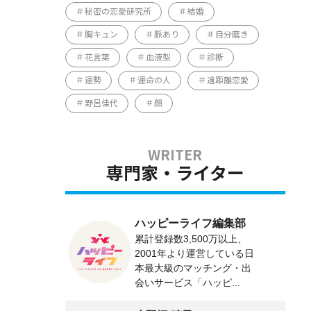
秘密の恋愛研究所
結婚
胸キュン
脈あり
自分磨き
花言葉
血液型
診断
運勢
運命の人
遠距離恋愛
野呂佳代
顔
専門家・ライター
ハッピーライフ編集部
累計登録数3,500万以上、
2001年より運営している日
本最大級のマッチング・出
会いサービス「ハッピ...