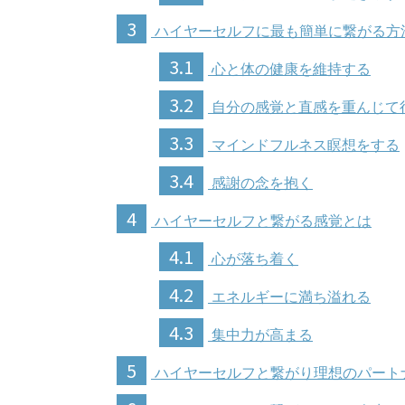
3
ハイヤーセルフに最も簡単に繋がる方
3.1
心と体の健康を維持する
3.2
自分の感覚と直感を重んじて
3.3
マインドフルネス瞑想をする
3.4
感謝の念を抱く
4
ハイヤーセルフと繋がる感覚とは
4.1
心が落ち着く
4.2
エネルギーに満ち溢れる
4.3
集中力が高まる
5
ハイヤーセルフと繋がり理想のパート