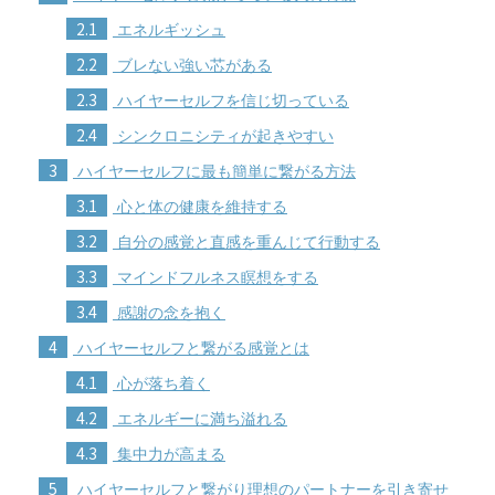
2.1
エネルギッシュ
2.2
ブレない強い芯がある
2.3
ハイヤーセルフを信じ切っている
2.4
シンクロニシティが起きやすい
3
ハイヤーセルフに最も簡単に繋がる方法
3.1
心と体の健康を維持する
3.2
自分の感覚と直感を重んじて行動する
3.3
マインドフルネス瞑想をする
3.4
感謝の念を抱く
4
ハイヤーセルフと繋がる感覚とは
4.1
心が落ち着く
4.2
エネルギーに満ち溢れる
4.3
集中力が高まる
5
ハイヤーセルフと繋がり理想のパートナーを引き寄せ