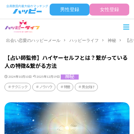
男性登録
女性登録
出会い恋愛のハッピーメール
ハッピーライフ
神秘
【占
【占い師監修】ハイヤーセルフとは？繋がっている
人の特徴&繋がる方法
神秘
2024年10月10日
2025年12月19日
テクニック
ノウハウ
特徴
男女向け