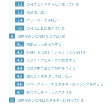
3.2
自分のことをきちんと愛している
3.3
感受性が豊か
3.4
フットワークが軽い
3.5
自分に正直に生きている
4
波動が高い女性になる方法7選
4.1
規則正しい生活をする
4.2
心身ともに美しくいるように心がける
4.3
ポジティブな考え方を意識する
4.4
自然の中で過ごす時間をつくる
4.5
嫌なことを無理して続けない
4.6
パワースポットでエネルギーのバランスを整える
4.7
瞑想で心をリラックスさせる
5
波動が高い女性はエネルギーに満ちている