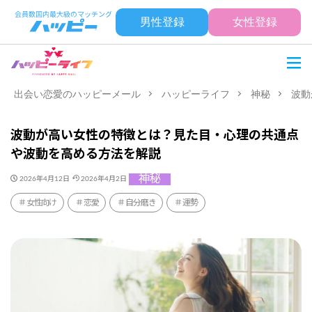
男性登録
女性登録
出会い恋愛のハッピーメール
ハッピーライフ
神秘
波動
波動が高い女性の特徴とは？見た目・心理の共通点
や波動を高める方法を解説
神秘
2026年4月12日
2026年4月2日
女性向け
恋愛
自分磨き
運勢