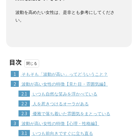
波動を高めたい女性は、是非とも参考にしてくださ
い。
目次
1
そもそも「波動が高い」ってどういうこと？
2
波動が高い女性の特徴【見た目・雰囲気編】
2.1
いつも自然な笑みを浮かべている
2.2
人を惹きつけるオーラがある
2.3
優雅で落ち着いた雰囲気をまとっている
3
波動が高い女性の特徴【心理・性格編】
3.1
いつも前向きですぐに立ち直る