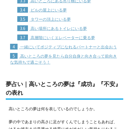
3.3
高いところにある吊り橋にいる夢
3.4
ビルの屋上にいる夢
3.5
タワーの頂上にいる夢
3.6
高い場所にあるトイレにいる夢
3.7
高層階にいくエレベーターに乗る夢
4
一緒にいてポジティブになれるパートナーと出会おう
5
高いところの夢を見たら自分自身と向き合って前向き
な気持ちで過ごそう！
夢占い｜高いところの夢は『成功』『不安』
の表れ
高いところの夢は何を表しているのでしょうか。
夢の中であまりの高さに足がすくんでしまうこともあれば、
はるか彼方まで見渡せる絶景にすがすがしい気持ちになるこ