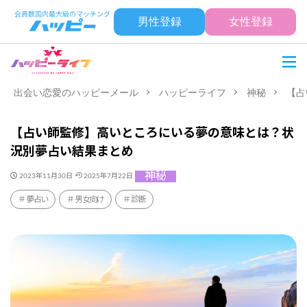
男性登録
女性登録
出会い恋愛のハッピーメール
ハッピーライフ
神秘
【占
【占い師監修】高いところにいる夢の意味とは？状
況別夢占い結果まとめ
神秘
2023年11月30日
2025年7月22日
夢占い
男女向け
診断