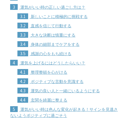
3
運気がいい時の正しい過ごし方は？
3.1
新しいことに積極的に挑戦する
3.2
直感を信じて行動する
3.3
大きな決断は慎重にする
3.4
身体の細部までケアをする
3.5
感謝の心をもち続ける
4
運気を上げるにはどうしたらいい？
4.1
整理整頓を心がける
4.2
ポジティブな言動を意識する
4.3
運気の良い人と一緒にいるようにする
4.4
玄関を綺麗に整える
5
運気がいい時は色んな変化が起きる！サインを見逃さ
ないようポジティブに過ごそう