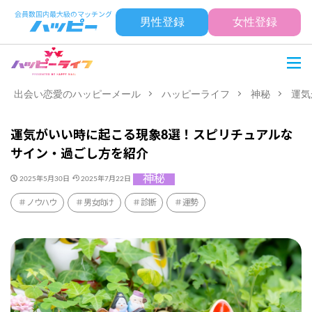
男性登録
女性登録
出会い恋愛のハッピーメール
ハッピーライフ
神秘
運気
運気がいい時に起こる現象8選！スピリチュアルな
サイン・過ごし方を紹介
神秘
2025年5月30日
2025年7月22日
ノウハウ
男女向け
診断
運勢