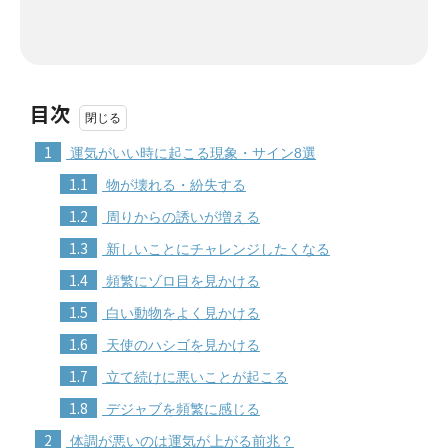
目次
1
運気がいい時に起こる現象・サイン8選
1.1
物が壊れる・紛失する
1.2
周りからの誘いが増える
1.3
新しいことにチャレンジしたくなる
1.4
頻繁にゾロ目を見かける
1.5
白い動物をよく見かける
1.6
天使のハシゴを見かける
1.7
立て続けに悪いことが起こる
1.8
デジャブを頻繁に感じる
2
体調が悪いのは運気が上がる前兆？