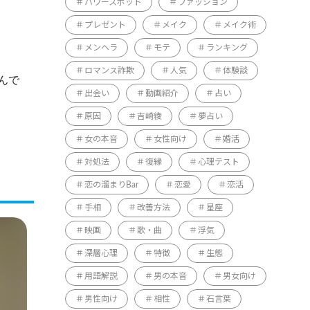
パワースポット
ファッション
プレゼント
メイク
メイク術
メンヘラ
モテ
ランキング
ロマンス詐欺
人気
体験談
んで
出会い
動画紹介
占い
原因
吉崎綾
夢占い
女の本音
女性向け
婚活
対処法
復縁
心理テスト
恋の溜まりBar
恋愛
恋活
手相
改善方法
星座
映画
歌・曲
浮気
深層心理
特徴
生態
用語解説
男の本音
男女向け
男性向け
相性
石言葉