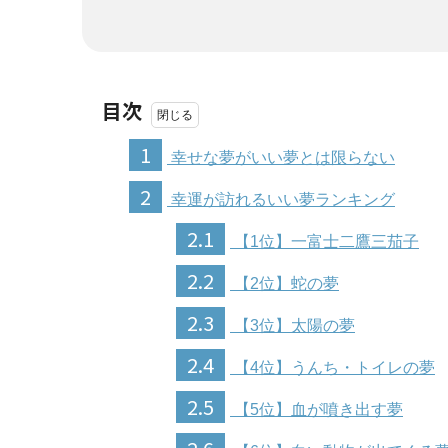
目次
1
幸せな夢がいい夢とは限らない
2
幸運が訪れるいい夢ランキング
2.1
【1位】一富士二鷹三茄子
2.2
【2位】蛇の夢
2.3
【3位】太陽の夢
2.4
【4位】うんち・トイレの夢
2.5
【5位】血が噴き出す夢