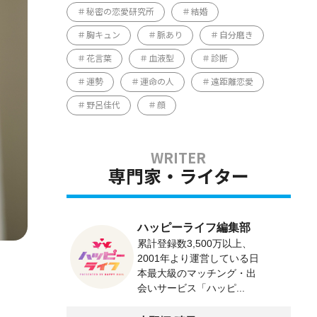
秘密の恋愛研究所
結婚
胸キュン
脈あり
自分磨き
花言葉
血液型
診断
運勢
運命の人
遠距離恋愛
野呂佳代
顔
専門家・ライター
ハッピーライフ編集部
累計登録数3,500万以上、
2001年より運営している日
本最大級のマッチング・出
会いサービス「ハッピ...