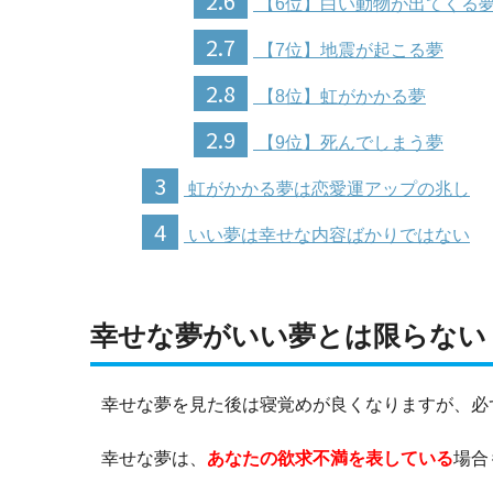
2.6
【6位】白い動物が出てくる
2.7
【7位】地震が起こる夢
2.8
【8位】虹がかかる夢
2.9
【9位】死んでしまう夢
3
虹がかかる夢は恋愛運アップの兆し
4
いい夢は幸せな内容ばかりではない
幸せな夢がいい夢とは限らない
幸せな夢を見た後は寝覚めが良くなりますが、必
幸せな夢は、
あなたの欲求不満を表している
場合