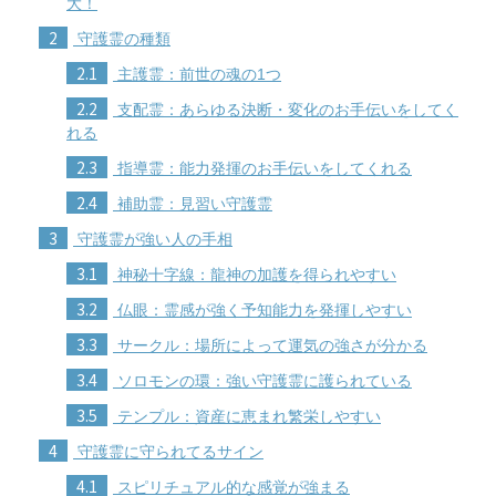
大！
2
守護霊の種類
2.1
主護霊：前世の魂の1つ
2.2
支配霊：あらゆる決断・変化のお手伝いをしてく
れる
2.3
指導霊：能力発揮のお手伝いをしてくれる
2.4
補助霊：見習い守護霊
3
守護霊が強い人の手相
3.1
神秘十字線：龍神の加護を得られやすい
3.2
仏眼：霊感が強く予知能力を発揮しやすい
3.3
サークル：場所によって運気の強さが分かる
3.4
ソロモンの環：強い守護霊に護られている
3.5
テンプル：資産に恵まれ繁栄しやすい
4
守護霊に守られてるサイン
4.1
スピリチュアル的な感覚が強まる