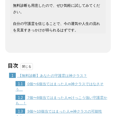
無料診断も用意したので、ぜひ気軽に試してみてくだ
さい。
自分の守護霊を信じることで、今の運気や人生の流れ
を見直すきっかけが得られるはずです。
目次
1
【無料診断】あなたの守護霊は神クラス？
1.1
0個〜6個当てはまった人⇛神クラスではなさそ
う…
1.2
7個〜8個当てはまった人⇛けっこう強い守護霊か
も…！
1.3
9個〜10個当てはまった人⇛神クラスの可能性