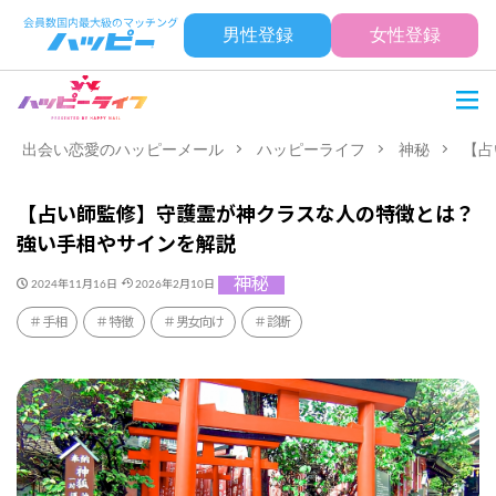
男性登録
女性登録
出会い恋愛のハッピーメール
ハッピーライフ
神秘
【占
【占い師監修】守護霊が神クラスな人の特徴とは？
強い手相やサインを解説
神秘
2024年11月16日
2026年2月10日
手相
特徴
男女向け
診断