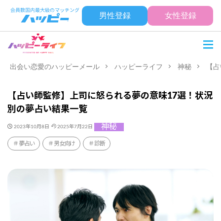
男性登録
女性登録
出会い恋愛のハッピーメール
ハッピーライフ
神秘
【占
【占い師監修】上司に怒られる夢の意味17選！状況
別の夢占い結果一覧
神秘
2023年10月8日
2025年7月22日
夢占い
男女向け
診断