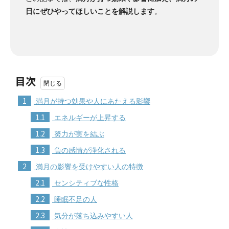
日にぜひやってほしいことを解説します
。
目次
1
満月が持つ効果や人にあたえる影響
1.1
エネルギーが上昇する
1.2
努力が実を結ぶ
1.3
負の感情が浄化される
2
満月の影響を受けやすい人の特徴
2.1
センシティブな性格
2.2
睡眠不足の人
2.3
気分が落ち込みやすい人