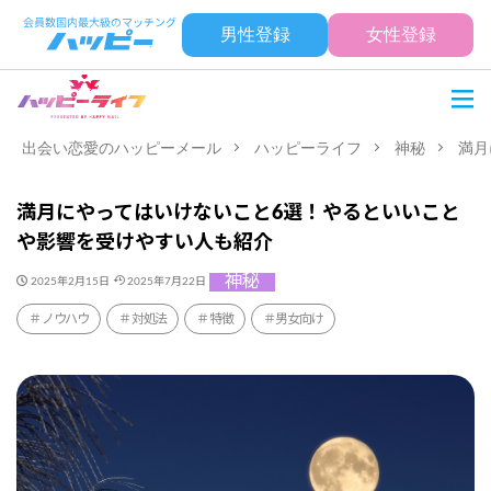
男性登録
女性登録
出会い恋愛のハッピーメール
ハッピーライフ
神秘
満月
満月にやってはいけないこと6選！やるといいこと
や影響を受けやすい人も紹介
神秘
2025年2月15日
2025年7月22日
ノウハウ
対処法
特徴
男女向け