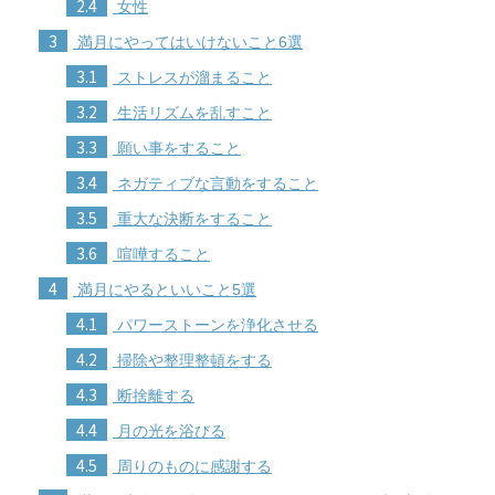
2.4
女性
3
満月にやってはいけないこと6選
3.1
ストレスが溜まること
3.2
生活リズムを乱すこと
3.3
願い事をすること
3.4
ネガティブな言動をすること
3.5
重大な決断をすること
3.6
喧嘩すること
4
満月にやるといいこと5選
4.1
パワーストーンを浄化させる
4.2
掃除や整理整頓をする
4.3
断捨離する
4.4
月の光を浴びる
4.5
周りのものに感謝する