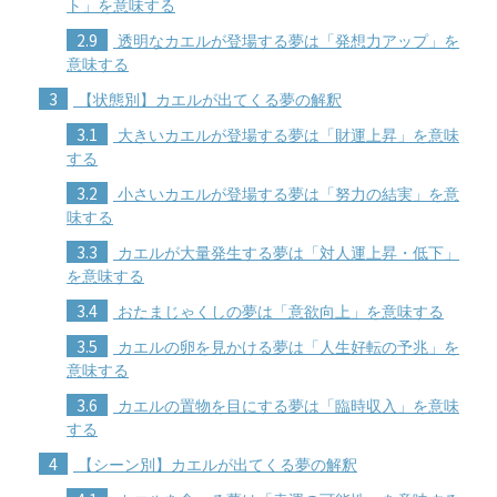
ト」を意味する
2.9
透明なカエルが登場する夢は「発想力アップ」を
意味する
3
【状態別】カエルが出てくる夢の解釈
3.1
大きいカエルが登場する夢は「財運上昇」を意味
する
3.2
小さいカエルが登場する夢は「努力の結実」を意
味する
3.3
カエルが大量発生する夢は「対人運上昇・低下」
を意味する
3.4
おたまじゃくしの夢は「意欲向上」を意味する
3.5
カエルの卵を見かける夢は「人生好転の予兆」を
意味する
3.6
カエルの置物を目にする夢は「臨時収入」を意味
する
4
【シーン別】カエルが出てくる夢の解釈