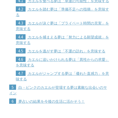
4.1
カエルを食べる夢は「幸運の可能性」を意味する
4.2
カエルを踏む夢は「準備不足への指摘」を意味す
る
4.3
カエルが泳ぐ夢は「プライベート時間の充実」を
意味する
4.4
カエルを捕まえる夢は「努力による願望成就」を
意味する
4.5
カエルを逃がす夢は「不運の訪れ」を意味する
4.6
カエルに追いかけられる夢は「異性からの求愛」
を意味する
4.7
カエルがジャンプする夢は「優れた直感力」を意
味する
5
白・ピンクのカエルが登場する夢は素敵な出会いのサ
イン
6
夢占いの結果を今後の生活に活かそう！