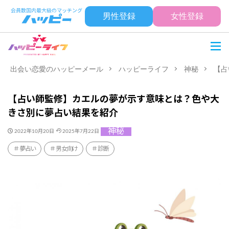
男性登録
女性登録
出会い恋愛のハッピーメール
ハッピーライフ
神秘
【占
【占い師監修】カエルの夢が示す意味とは？色や大
きさ別に夢占い結果を紹介
神秘
2022年10月20日
2025年7月22日
夢占い
男女向け
診断