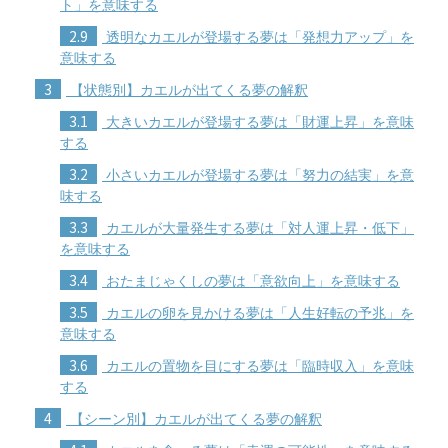
ト」を意味する
2.9
透明なカエルが登場する夢は「発想力アップ」を
意味する
3
【状態別】カエルが出てくる夢の解釈
3.1
大きいカエルが登場する夢は「財運上昇」を意味
する
3.2
小さいカエルが登場する夢は「努力の結実」を意
味する
3.3
カエルが大量発生する夢は「対人運上昇・低下」
を意味する
3.4
おたまじゃくしの夢は「意欲向上」を意味する
3.5
カエルの卵を見かける夢は「人生好転の予兆」を
意味する
3.6
カエルの置物を目にする夢は「臨時収入」を意味
する
4
【シーン別】カエルが出てくる夢の解釈