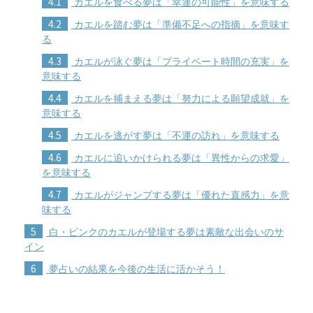
4.1
カエルを食べる夢は「幸運の可能性」を意味する
4.2
カエルを踏む夢は「準備不足への指摘」を意味す
る
4.3
カエルが泳ぐ夢は「プライベート時間の充実」を
意味する
4.4
カエルを捕まえる夢は「努力による願望成就」を
意味する
4.5
カエルを逃がす夢は「不運の訪れ」を意味する
4.6
カエルに追いかけられる夢は「異性からの求愛」
を意味する
4.7
カエルがジャンプする夢は「優れた直感力」を意
味する
5
白・ピンクのカエルが登場する夢は素敵な出会いのサ
イン
6
夢占いの結果を今後の生活に活かそう！