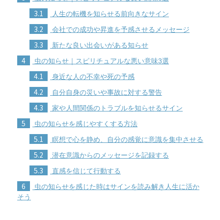
3.1
人生の転機を知らせる前向きなサイン
3.2
会社での成功や昇進を予感させるメッセージ
3.3
新たな良い出会いがある知らせ
4
虫の知らせ｜スピリチュアルな悪い意味3選
4.1
身近な人の不幸や死の予感
4.2
自分自身の災いや事故に対する警告
4.3
家や人間関係のトラブルを知らせるサイン
5
虫の知らせを感じやすくする方法
5.1
瞑想で心を静め、自分の感覚に意識を集中させる
5.2
潜在意識からのメッセージを記録する
5.3
直感を信じて行動する
6
虫の知らせを感じた時はサインを読み解き人生に活か
そう