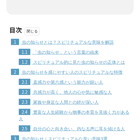
目次
1
虫の知らせとは？スピリチュアルな意味を解説
1.1
「虫の知らせ」という言葉の由来
1.2
スピリチュアル的に見た虫の知らせの正体とは
2
虫の知らせを感じやすい人のスピリチュアルな特徴
2.1
直感力や第六感という能力が鋭い人
2.2
共感力が高く、他人の心や気に敏感な人
2.3
家族や身近な人間との絆が深い人
2.4
豊富な人生経験から物事の本質を見抜く力がある
人
2.5
自分の心と向き合い、内なる声に耳を傾ける人
3
虫の知らせ｜スピリチュアルな良い意味3選