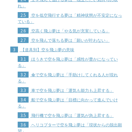
れ」
2.5
空を低空飛行する夢は「精神状態が不安定になっ
ている」
2.6
空高く飛ぶ夢は「やる気が充実している」
2.7
空を飛んで落ちる夢は「願いが叶わない」
3
【道具別】空を飛ぶ夢の意味
3.1
ほうきで空を飛ぶ夢は「感性が豊かになってい
る」
3.2
傘で空を飛ぶ夢は「手助けしてくれる人が現れ
る」
3.3
車で空を飛ぶ夢は「運気も能力も上昇する」
3.4
船で空を飛ぶ夢は「目標に向かって進んでいけ
る」
3.5
飛行機で空を飛ぶ夢は「運気が急上昇する」
3.6
ヘリコプターで空を飛ぶ夢は「現状からの脱出願
望」