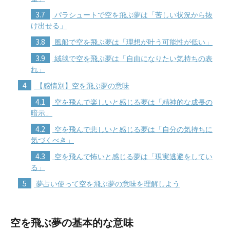
3.7
パラシュートで空を飛ぶ夢は「苦しい状況から抜
け出せる」
3.8
風船で空を飛ぶ夢は「理想が叶う可能性が低い」
3.9
絨毯で空を飛ぶ夢は「自由になりたい気持ちの表
れ」
4
【感情別】空を飛ぶ夢の意味
4.1
空を飛んで楽しいと感じる夢は「精神的な成長の
暗示」
4.2
空を飛んで悲しいと感じる夢は「自分の気持ちに
気づくべき」
4.3
空を飛んで怖いと感じる夢は「現実逃避をしてい
る」
5
夢占い使って空を飛ぶ夢の意味を理解しよう
空を飛ぶ夢の基本的な意味