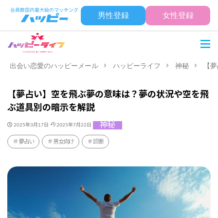
男性登録
女性登録
出会い恋愛のハッピーメール
ハッピーライフ
神秘
【夢
【夢占い】空を飛ぶ夢の意味は？夢の状況や空を飛
ぶ道具別の暗示を解説
神秘
2025年3月17日
2025年7月22日
夢占い
男女向け
診断