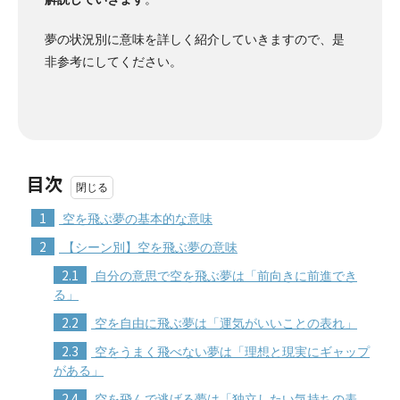
夢の状況別に意味を詳しく紹介していきますので、是
非参考にしてください。
目次
1
空を飛ぶ夢の基本的な意味
2
【シーン別】空を飛ぶ夢の意味
2.1
自分の意思で空を飛ぶ夢は「前向きに前進でき
る」
2.2
空を自由に飛ぶ夢は「運気がいいことの表れ」
2.3
空をうまく飛べない夢は「理想と現実にギャップ
がある」
2.4
空を飛んで逃げる夢は「独立したい気持ちの表