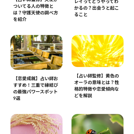
レイってどうやってわ
ついてる人の特徴と
かるの？出会うと起こ
は？守護天使の調べ方
ること
を紹介
【占い師監修】黄色の
【恋愛成就】占い師お
オーラの意味とは？性
すすめ！三重で縁結び
格的特徴や恋愛傾向な
の最強パワースポット
どを解説
9選