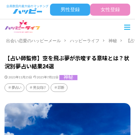
男性登録
女性登録
出会い恋愛のハッピーメール
ハッピーライフ
神秘
【占
【占い師監修】空を飛ぶ夢が示唆する意味とは？状
況別夢占い結果24選
神秘
2023年11月25日
2025年7月22日
夢占い
男女向け
診断