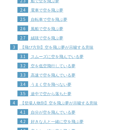
2.3
船で空を飛ぶ夢
2.4
電車で空を飛ぶ夢
2.5
自転車で空を飛ぶ夢
2.6
風船で空を飛ぶ夢
2.7
絨毯で空を飛ぶ夢
3
【飛び方別】空を飛ぶ夢が示唆する意味
3.1
スムーズに空を飛んでいる夢
3.2
空を低空飛行している夢
3.3
高速で空を飛んでいる夢
3.4
うまく空を飛べない夢
3.5
途中で空から落ちた夢
4
【登場人物別】空を飛ぶ夢が示唆する意味
4.1
自分が空を飛んでいる夢
4.2
好きな人と一緒に空を飛ぶ夢