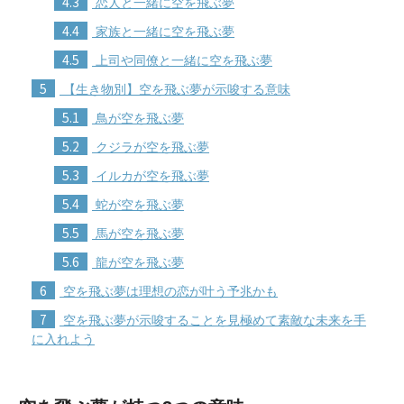
4.3
恋人と一緒に空を飛ぶ夢
4.4
家族と一緒に空を飛ぶ夢
4.5
上司や同僚と一緒に空を飛ぶ夢
5
【生き物別】空を飛ぶ夢が示唆する意味
5.1
鳥が空を飛ぶ夢
5.2
クジラが空を飛ぶ夢
5.3
イルカが空を飛ぶ夢
5.4
蛇が空を飛ぶ夢
5.5
馬が空を飛ぶ夢
5.6
龍が空を飛ぶ夢
6
空を飛ぶ夢は理想の恋が叶う予兆かも
7
空を飛ぶ夢が示唆することを見極めて素敵な未来を手
に入れよう