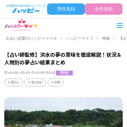
男性登録
女性登録
出会い恋愛のハッピーメール
ハッピーライフ
神秘
【占
【占い師監修】洪水の夢の意味を徹底解説！状況＆
人物別の夢占い結果まとめ
神秘
2022年11月16日
2025年7月22日
夢占い
男女向け
診断