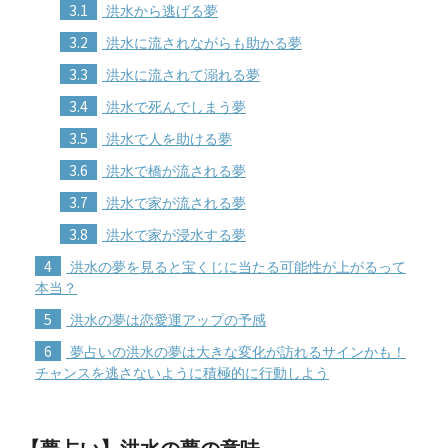
3.1
洪水から逃げる夢
3.2
洪水に流されながらも助かる夢
3.3
洪水に流されて溺れる夢
3.4
洪水で死んでしまう夢
3.5
洪水で人を助ける夢
3.6
洪水で橋が流される夢
3.7
洪水で家が流される夢
3.8
洪水で家が浸水する夢
4
洪水の夢を見ると宝くじに当たる可能性が上がるって
本当？
5
洪水の夢は恋愛運アップの予感
6
夢占いの洪水の夢は大きな変化が訪れるサインかも！
チャンスを逃さないように積極的に行動しよう