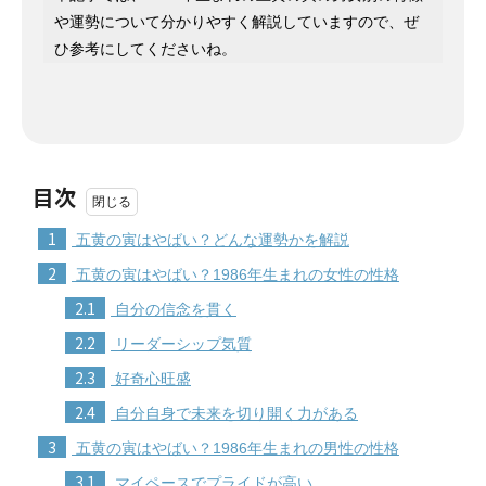
や運勢について分かりやすく解説していますので、ぜ
ひ参考にしてくださいね。
目次
1
五黄の寅はやばい？どんな運勢かを解説
2
五黄の寅はやばい？1986年生まれの女性の性格
2.1
自分の信念を貫く
2.2
リーダーシップ気質
2.3
好奇心旺盛
2.4
自分自身で未来を切り開く力がある
3
五黄の寅はやばい？1986年生まれの男性の性格
3.1
マイペースでプライドが高い