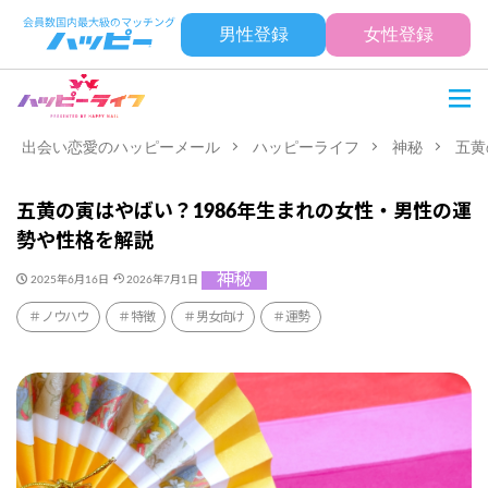
男性登録
女性登録
出会い恋愛のハッピーメール
ハッピーライフ
神秘
五黄
五黄の寅はやばい？1986年生まれの女性・男性の運
勢や性格を解説
神秘
2025年6月16日
2026年7月1日
ノウハウ
特徴
男女向け
運勢