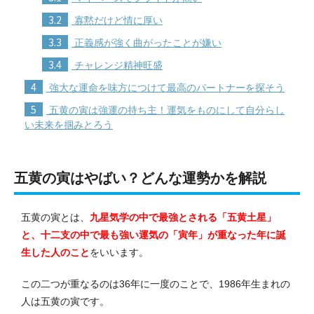
3.2
寡黙だけど情に厚い
3.3
正義感が強く曲がったことが嫌い
3.4
チャレンジ精神旺盛
4
強大な運命を味方につけて最高のパートナーを探そう
5
五黄の寅は強運の持ち主！運気をものにして自分らし
い未来を掴みとろう
五黄の寅はやばい？どんな運勢かを解説
五黄の寅とは、
九星気学の中で最強とされる「五黄土星」
と、十二支の中で最も強い運気の「寅年」が重なった年に誕
生した人のこと
をいいます。
この二つが重なるのは36年に一度のことで、1986年生まれの
人は五黄の寅です。