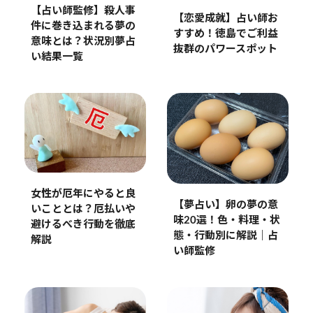
【占い師監修】殺人事
【恋愛成就】占い師お
件に巻き込まれる夢の
すすめ！徳島でご利益
意味とは？状況別夢占
抜群のパワースポット
い結果一覧
女性が厄年にやると良
【夢占い】卵の夢の意
いこととは？厄払いや
味20選！色・料理・状
避けるべき行動を徹底
態・行動別に解説｜占
解説
い師監修