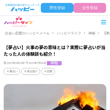
男性登録
女性登録
出会い恋愛のハッピーメール
ハッピーライフ
神秘
【夢
【夢占い】火事の夢の意味とは？実際に夢占いが当
たった人の体験談も紹介！
神秘
2025年3月23日
2025年7月22日
夢占い
男女向け
診断