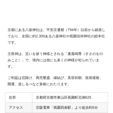
京都にある八坂神社は、平安京遷都（794年）以前から鎮座し
ており、全国に約2,300ある八坂神社や祇園信仰神社の総本社
です。
主祭神は、災いを祓う神様とされる「素戔嗚尊（すさのをの
みこと）」で、境内には他にも多くの神様が祀られていま
す。
ご利益は厄除け、商売繁盛、縁結び、美容祈願、疫病退散、
開運、道しるべなど多岐にわたります。
住所
京都府京都市東山区祇園町北側625
アクセス
京阪電車「祇園四条駅」より徒歩約5分