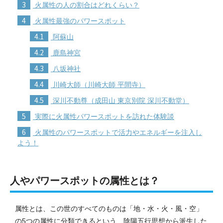
3
火属性の人の割合はどれくらい？
4
火属性最強のパワースポット
4.1
阿蘇山
4.2
鹿島神宮
4.3
八坂神社
4.4
川崎大師（川崎大師 平間寺）
4.5
深川不動尊（成田山 東京別院 深川不動堂）
5
実際に火属性パワースポットを訪れた体験談
6
火属性のパワースポットで活力やエネルギーを注入し
よう！
人やパワースポットの属性とは？
属性とは、この世のすべてのものは「地・水・火・風・空」
の5つの属性に分類できるという、陰陽五行思想から派生した