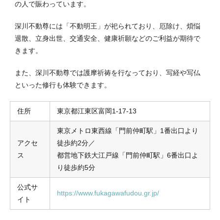
の人で賑わっています。
深川不動尊には「不動明王」が祀られており、厄除け、煩悩
退散、立身出世、交通安全、健康祈願などのご利益が期待で
きます。
また、深川不動尊では護摩祈祷を行なっており、写経や写仏
といった修行も体験できます。
住所
東京都江東区富岡1-17-13
東京メトロ東西線「門前仲町駅」1番出口より
アクセ
徒歩約2分／
ス
都営地下鉄大江戸線「門前仲町駅」6番出口よ
り徒歩約5分
公式サ
https://www.fukagawafudou.gr.jp/
イト