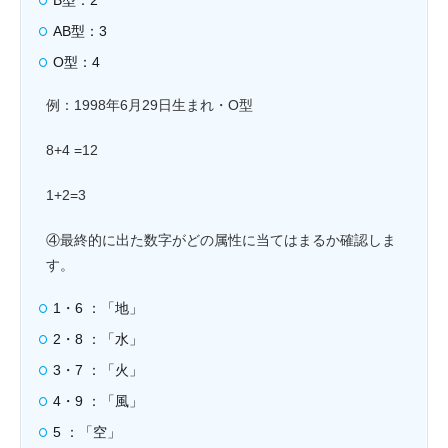
B型：2
AB型：3
O型：4
例：1998年6月29日生まれ・O型
8+4 =12
1+2=3
④最終的に出た数字がどの属性に当てはまるか確認しま
す。
1・6 ：「地」
2・8 ：「水」
3・7 ：「火」
4・9 ：「風」
5 ：「空」