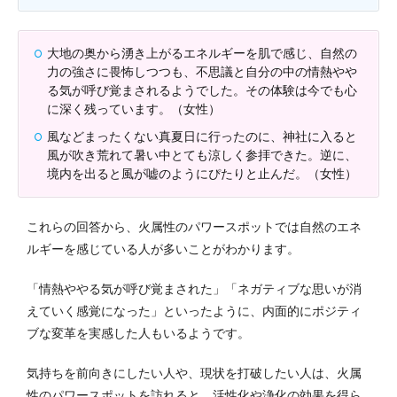
大地の奥から湧き上がるエネルギーを肌で感じ、自然の
力の強さに畏怖しつつも、不思議と自分の中の情熱やや
る気が呼び覚まされるようでした。その体験は今でも心
に深く残っています。（女性）
風などまったくない真夏日に行ったのに、神社に入ると
風が吹き荒れて暑い中とても涼しく参拝できた。逆に、
境内を出ると風が嘘のようにぴたりと止んだ。（女性）
これらの回答から、火属性のパワースポットでは自然のエネ
ルギーを感じている人が多いことがわかります。
「情熱ややる気が呼び覚まされた」「ネガティブな思いが消
えていく感覚になった」といったように、内面的にポジティ
ブな変革を実感した人もいるようです。
気持ちを前向きにしたい人や、現状を打破したい人は、火属
性のパワースポットを訪れると、活性化や浄化の効果を得ら