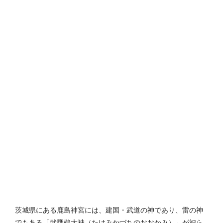
茨城県にある鹿島神宮には、建国・武道の神であり、雷の神
でもある「武甕槌大神（たけみかづちのおおかみ）」が祀ら