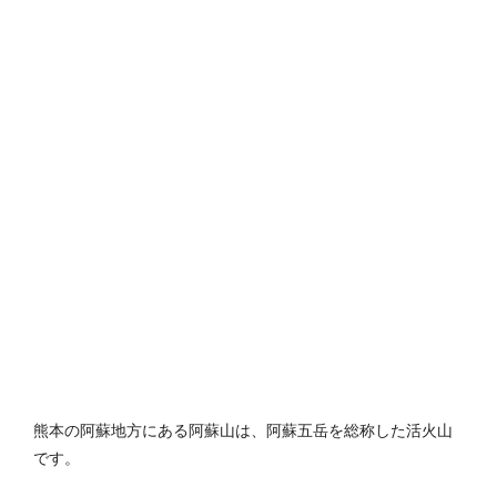
熊本の阿蘇地方にある阿蘇山は、阿蘇五岳を総称した活火山
です。