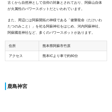
古くから自然神として信仰の対象とされており、阿蘇山自体
が火属性のパワースポットだといわれています。
また、周辺には阿蘇開拓の神様である「健磐龍命（たけいわ
たつのみこと）」を祀る阿蘇神社をはじめ、河内阿蘇神社、
阿蘇國造神社など、多くのパワースポットがあります。
住所
熊本県阿蘇市竹原
アクセス
熊本ICより車で約80分
鹿島神宮