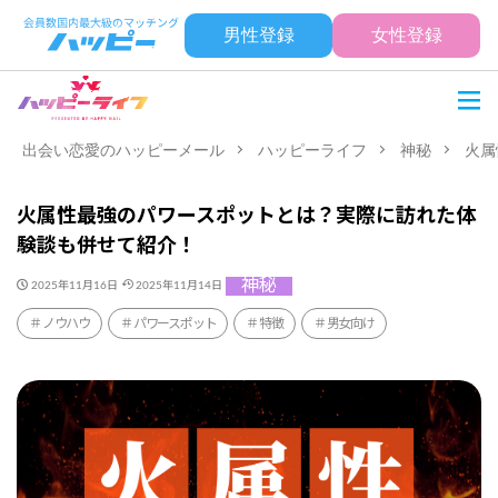
男性登録
女性登録
出会い恋愛のハッピーメール
ハッピーライフ
神秘
火属
火属性最強のパワースポットとは？実際に訪れた体
験談も併せて紹介！
神秘
2025年11月16日
2025年11月14日
ノウハウ
パワースポット
特徴
男女向け