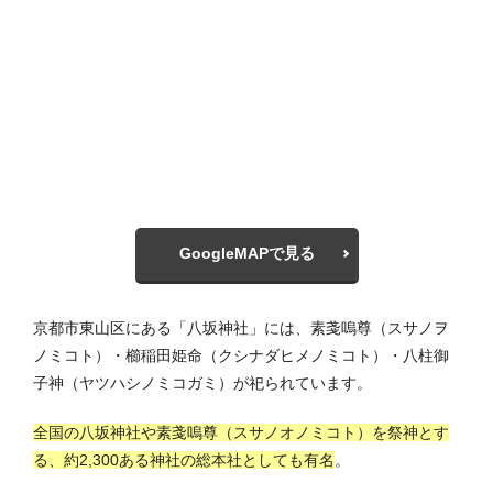
GoogleMAPで見る
京都市東山区にある「八坂神社」には、素戔嗚尊（スサノヲ
ノミコト）・櫛稲田姫命（クシナダヒメノミコト）・八柱御
子神（ヤツハシノミコガミ）が祀られています。
全国の八坂神社や素戔嗚尊（スサノオノミコト）を祭神とす
る、約2,300ある神社の総本社としても有名
。