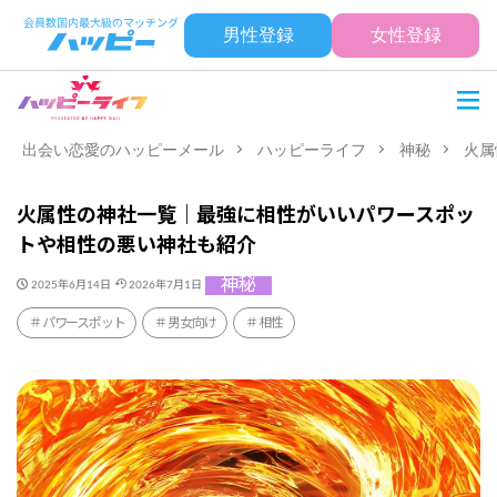
男性登録
女性登録
出会い恋愛のハッピーメール
ハッピーライフ
神秘
火属
火属性の神社一覧｜最強に相性がいいパワースポッ
トや相性の悪い神社も紹介
神秘
2025年6月14日
2026年7月1日
パワースポット
男女向け
相性