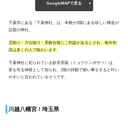
GoogleMAPで見る
千葉市にある「千葉神社」は、本殿が2階にある珍しい構造が
話題の神社。
厄除け・方位除け・受験合格にご利益があるとされ、毎年初
詣は多くの人で賑わいます
。
千葉神社に祀られている妙見菩薩（ミョウケンボサツ）は、
星を司る神様として知られ、2階の拝殿で願い事をすると叶い
やすいと言われているそうです。
川越八幡宮 / 埼玉県