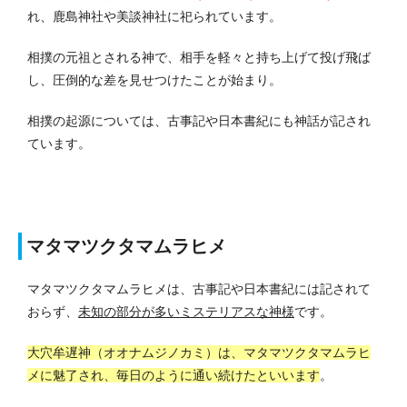
れ、鹿島神社や美談神社に祀られています。
相撲の元祖とされる神で、相手を軽々と持ち上げて投げ飛ば
し、圧倒的な差を見せつけたことが始まり。
相撲の起源については、古事記や日本書紀にも神話が記され
ています。
マタマツクタマムラヒメ
マタマツクタマムラヒメは、古事記や日本書紀には記されて
おらず、
未知の部分が多いミステリアスな神様
です。
大穴牟遅神（オオナムジノカミ）は、マタマツクタマムラヒ
メに魅了され、毎日のように通い続けたといいます
。