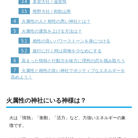
3.4
多賀大社 / 滋賀県
3.5
熊野大社 / 和歌山県
4
火属性の人と相性の悪い神社とは？
5
火属性の運気を上げる方法は？
5.1
相性の良いパワーストーンを身につける
5.2
旅行に行く時は荷物を少なめにする
6
高まった情熱と行動力を味方に理想の恋を掴み取ろう
7
火属性と相性の良い神社でポジティブなエネルギーを
高めよう！
火属性の神社にいる神様は？
火は「情熱」「衝動」「活力」など、力強いエネルギーの象
徴です。