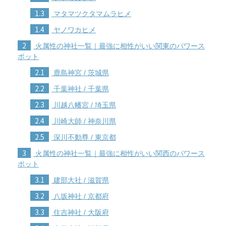
1.3
マタマツクタマムラヒメ
1.4
ヤノワカヒメ
2
火属性の神社一覧｜最強に相性がいい関東のパワース
ポット
2.1
鹿島神宮 / 茨城県
2.2
千葉神社 / 千葉県
2.3
川越八幡宮 / 埼玉県
2.4
川崎大師 / 神奈川県
2.5
深川不動尊 / 東京都
3
火属性の神社一覧｜最強に相性がいい関西のパワース
ポット
3.1
建部大社 / 滋賀県
3.2
八坂神社 / 京都府
3.3
住吉神社 / 大阪府