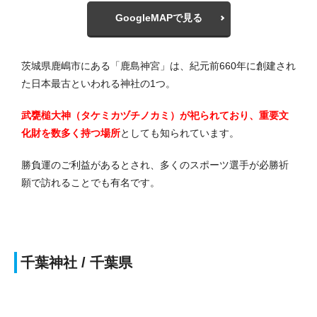
GoogleMAPで見る
茨城県鹿嶋市にある「鹿島神宮」は、紀元前660年に創建され
た日本最古といわれる神社の1つ。
武甕槌大神（タケミカヅチノカミ）が祀られており、重要文
化財を数多く持つ場所
としても知られています。
勝負運のご利益があるとされ、多くのスポーツ選手が必勝祈
願で訪れることでも有名です。
千葉神社 / 千葉県