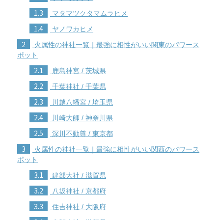
1.3
マタマツクタマムラヒメ
1.4
ヤノワカヒメ
2
火属性の神社一覧｜最強に相性がいい関東のパワース
ポット
2.1
鹿島神宮 / 茨城県
2.2
千葉神社 / 千葉県
2.3
川越八幡宮 / 埼玉県
2.4
川崎大師 / 神奈川県
2.5
深川不動尊 / 東京都
3
火属性の神社一覧｜最強に相性がいい関西のパワース
ポット
3.1
建部大社 / 滋賀県
3.2
八坂神社 / 京都府
3.3
住吉神社 / 大阪府