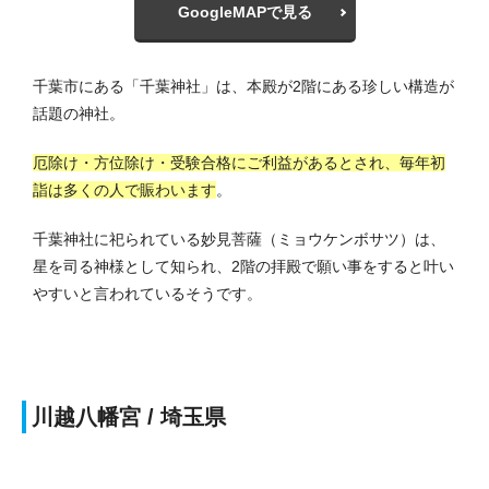
GoogleMAPで見る
千葉市にある「千葉神社」は、本殿が2階にある珍しい構造が
話題の神社。
厄除け・方位除け・受験合格にご利益があるとされ、毎年初
詣は多くの人で賑わいます
。
千葉神社に祀られている妙見菩薩（ミョウケンボサツ）は、
星を司る神様として知られ、2階の拝殿で願い事をすると叶い
やすいと言われているそうです。
川越八幡宮 / 埼玉県