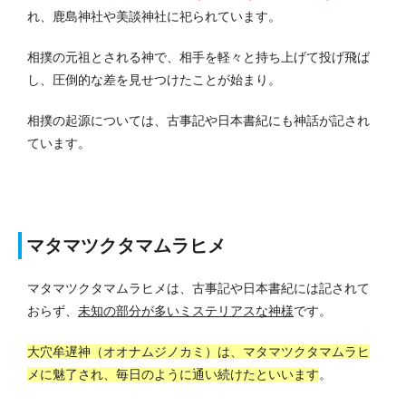
れ、鹿島神社や美談神社に祀られています。
相撲の元祖とされる神で、相手を軽々と持ち上げて投げ飛ば
し、圧倒的な差を見せつけたことが始まり。
相撲の起源については、古事記や日本書紀にも神話が記され
ています。
マタマツクタマムラヒメ
マタマツクタマムラヒメは、古事記や日本書紀には記されて
おらず、
未知の部分が多いミステリアスな神様
です。
大穴牟遅神（オオナムジノカミ）は、マタマツクタマムラヒ
メに魅了され、毎日のように通い続けたといいます
。