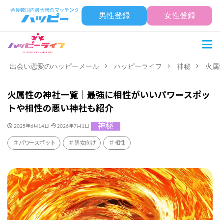
男性登録
女性登録
出会い恋愛のハッピーメール
ハッピーライフ
神秘
火属
火属性の神社一覧｜最強に相性がいいパワースポッ
トや相性の悪い神社も紹介
神秘
2025年6月14日
2026年7月1日
パワースポット
男女向け
相性