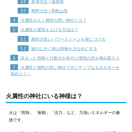
3.4
多賀大社 / 滋賀県
3.5
熊野大社 / 和歌山県
4
火属性の人と相性の悪い神社とは？
5
火属性の運気を上げる方法は？
5.1
相性の良いパワーストーンを身につける
5.2
旅行に行く時は荷物を少なめにする
6
高まった情熱と行動力を味方に理想の恋を掴み取ろう
7
火属性と相性の良い神社でポジティブなエネルギーを
高めよう！
火属性の神社にいる神様は？
火は「情熱」「衝動」「活力」など、力強いエネルギーの象
徴です。