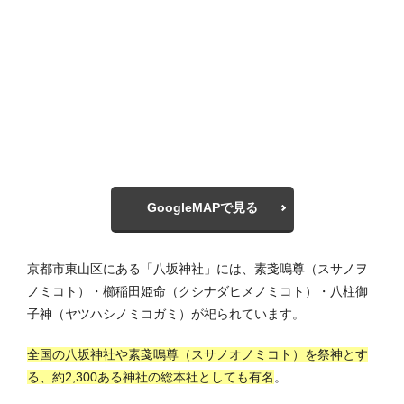
GoogleMAPで見る
京都市東山区にある「八坂神社」には、素戔嗚尊（スサノヲ
ノミコト）・櫛稲田姫命（クシナダヒメノミコト）・八柱御
子神（ヤツハシノミコガミ）が祀られています。
全国の八坂神社や素戔嗚尊（スサノオノミコト）を祭神とす
る、約2,300ある神社の総本社としても有名
。