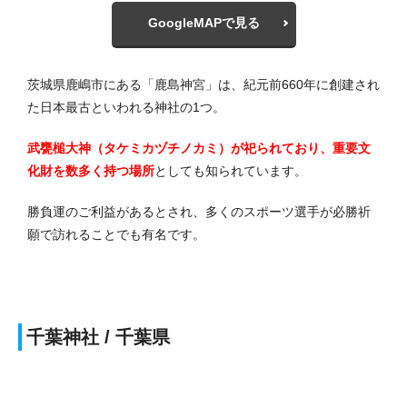
GoogleMAPで見る
茨城県鹿嶋市にある「鹿島神宮」は、紀元前660年に創建され
た日本最古といわれる神社の1つ。
武甕槌大神（タケミカヅチノカミ）が祀られており、重要文
化財を数多く持つ場所
としても知られています。
勝負運のご利益があるとされ、多くのスポーツ選手が必勝祈
願で訪れることでも有名です。
千葉神社 / 千葉県