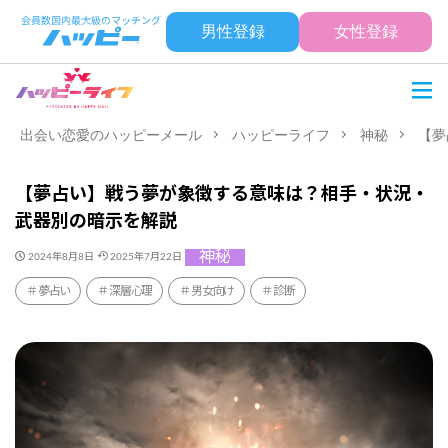
男性登録
女性登録
出会い恋愛のハッピーメール
ハッピーライフ
神秘
【夢
【夢占い】戦う夢が象徴する意味は？相手・状況・
武器別の暗示を解説
神秘
2024年8月8日
2025年7月22日
夢占い
深層心理
男女向け
診断