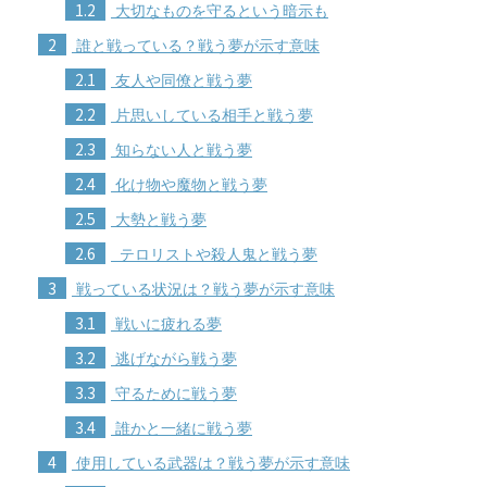
1.2
大切なものを守るという暗示も
2
誰と戦っている？戦う夢が示す意味
2.1
友人や同僚と戦う夢
2.2
片思いしている相手と戦う夢
2.3
知らない人と戦う夢
2.4
化け物や魔物と戦う夢
2.5
大勢と戦う夢
2.6
テロリストや殺人鬼と戦う夢
3
戦っている状況は？戦う夢が示す意味
3.1
戦いに疲れる夢
3.2
逃げながら戦う夢
3.3
守るために戦う夢
3.4
誰かと一緒に戦う夢
4
使用している武器は？戦う夢が示す意味