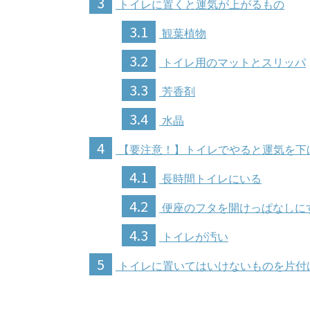
3
トイレに置くと運気が上がるもの
3.1
観葉植物
3.2
トイレ用のマットとスリッパ
3.3
芳香剤
3.4
水晶
4
【要注意！】トイレでやると運気を下
4.1
長時間トイレにいる
4.2
便座のフタを開けっぱなしに
4.3
トイレが汚い
5
トイレに置いてはいけないものを片付