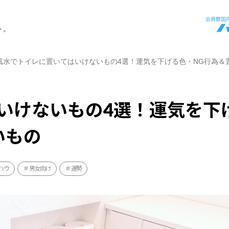
ト。
風水でトイレに置いてはいけないもの4選！運気を下げる色・NG行為＆
いけないもの4選！運気を下
いもの
ハウ
男女向け
運勢