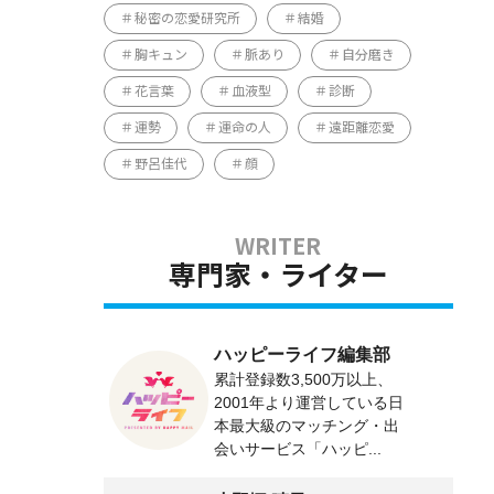
秘密の恋愛研究所
結婚
胸キュン
脈あり
自分磨き
花言葉
血液型
診断
運勢
運命の人
遠距離恋愛
野呂佳代
顔
専門家・ライター
ハッピーライフ編集部
累計登録数3,500万以上、
2001年より運営している日
本最大級のマッチング・出
会いサービス「ハッピ...