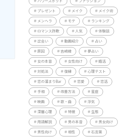
パワースポット
ファッション
プレゼント
メイク
メイク術
メンヘラ
モテ
ランキング
ロマンス詐欺
人気
体験談
出会い
動画紹介
占い
原因
吉崎綾
夢占い
女の本音
女性向け
婚活
対処法
復縁
心理テスト
恋の溜まりBar
恋愛
恋活
手相
改善方法
星座
映画
歌・曲
浮気
深層心理
特徴
生態
用語解説
男の本音
男女向け
男性向け
相性
石言葉