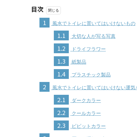
目次
1
風水でトイレに置いてはいけないもの
1.1
大切な人が写る写真
1.2
ドライフラワー
1.3
紙製品
1.4
プラスチック製品
2
風水でトイレに置いてはいけない運気
2.1
ダークカラー
2.2
クールカラー
2.3
ビビットカラー