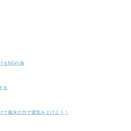
げるNG行為
する
けて風水の力で運気を上げよう！