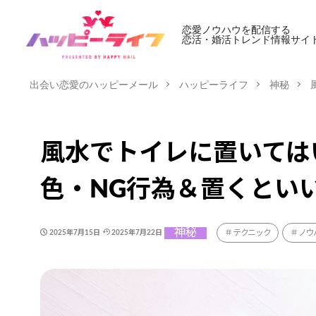
恋愛ノウハウを配信する
恋活・婚活トレンド情報サイ
出会い恋愛のハッピーメール
ハッピーライフ
神秘
風水でトイレに置いては
色・NG行為＆置くとい
神秘
テクニック
ノウ
2025年7月15日
2025年7月22日