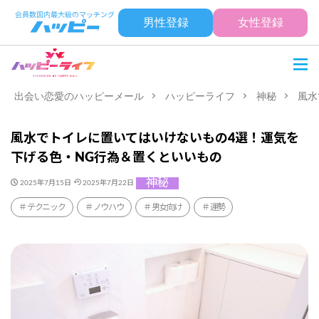
男性登録
女性登録
出会い恋愛のハッピーメール
ハッピーライフ
神秘
風水
風水でトイレに置いてはいけないもの4選！運気を
下げる色・NG行為＆置くといいもの
神秘
2025年7月15日
2025年7月22日
テクニック
ノウハウ
男女向け
運勢