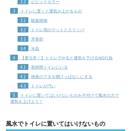
2.3
ビビットカラー
3
トイレに置くと運気が上がるもの
3.1
観葉植物
3.2
トイレ用のマットとスリッパ
3.3
芳香剤
3.4
水晶
4
【要注意！】トイレでやると運気を下げるNG行為
4.1
長時間トイレにいる
4.2
便座のフタを開けっぱなしにする
4.3
トイレが汚い
5
トイレに置いてはいけないものを片付けて風水の力で
運気を上げよう！
風水でトイレに置いてはいけないもの