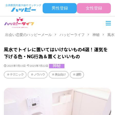
男性登録
女性登録
出会い恋愛のハッピーメール
ハッピーライフ
神秘
風水
風水でトイレに置いてはいけないもの4選！運気を
下げる色・NG行為＆置くといいもの
神秘
2025年7月15日
2025年7月22日
テクニック
ノウハウ
男女向け
運勢