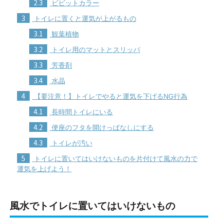
2.3
ビビットカラー
3
トイレに置くと運気が上がるもの
3.1
観葉植物
3.2
トイレ用のマットとスリッパ
3.3
芳香剤
3.4
水晶
4
【要注意！】トイレでやると運気を下げるNG行為
4.1
長時間トイレにいる
4.2
便座のフタを開けっぱなしにする
4.3
トイレが汚い
5
トイレに置いてはいけないものを片付けて風水の力で
運気を上げよう！
風水でトイレに置いてはいけないもの